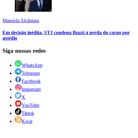
Manoela Alcântara
Em decisão inédita, STJ condena Buzzi à perda do cargo por
assédio
Siga nossas redes
WhatsApp
Telegram
Facebook
Instagram
X
YouTube
Tiktok
Kwai