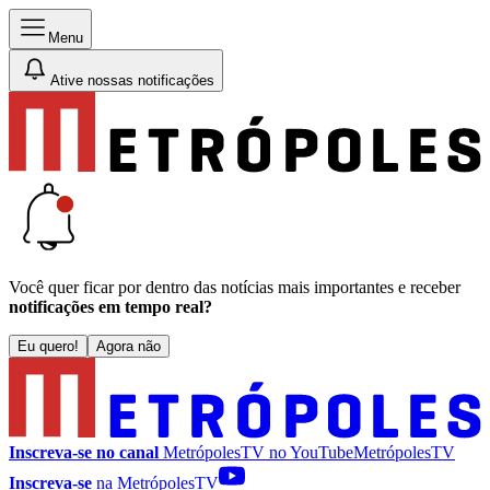
Menu
Ative nossas notificações
Você quer ficar por dentro das notícias mais importantes e receber
notificações em tempo real?
Eu quero!
Agora não
Inscreva-se no canal
MetrópolesTV no
YouTube
MetrópolesTV
Inscreva-se
na MetrópolesTV