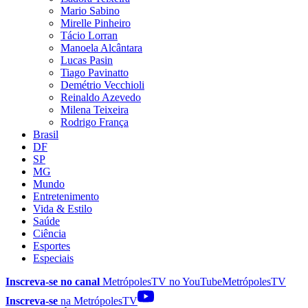
Mario Sabino
Mirelle Pinheiro
Tácio Lorran
Manoela Alcântara
Lucas Pasin
Tiago Pavinatto
Demétrio Vecchioli
Reinaldo Azevedo
Milena Teixeira
Rodrigo França
Brasil
DF
SP
MG
Mundo
Entretenimento
Vida & Estilo
Saúde
Ciência
Esportes
Especiais
Inscreva-se no canal
MetrópolesTV no
YouTube
MetrópolesTV
Inscreva-se
na MetrópolesTV