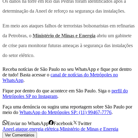
Os danos na torre em Rio das Pedras foram identificados após a
determinação da Aneel de reforço na segurança das instalações.
Em meio aos ataques falhos de terroristas bolsonaristas em refinarias
da Petrobras, o
Ministério de Minas e Energia
abriu um gabinete
de crise para monitorar futuras ameaças à segurança das instalações
do setor elétrico.
Receba notícias de São Paulo no seu WhatsApp e fique por dentro
de tudo! Basta acessar o
canal de notícias do Metrópoles no
WhatsApp
.
Fique por dentro do que acontece em São Paulo. Siga o
perfil do
Metrópoles SP no Instagram
.
Faça uma denúncia ou sugira uma reportagem sobre São Paulo por
meio do
WhatsApp do Metrópoles SP: (11) 99467-7776
.
Enviar no WhatsApp
Facebook
Twitter
Aneel
,
ataque
,
energia elétrica
,
Ministério de Minas e Energia
Ver Comentários