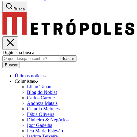
Busca
Digite sua busca
Buscar
Buscar
Últimas notícias
Colunistas
Lilian Tahan
Blog do Noblat
Carlos Carone
Andreza Matais
Claudia Meireles
Fábia Oliveira
Dinheiro & Negócios
Igor Gadelha
Ilca Maria Estevão
Isadora Teixeira