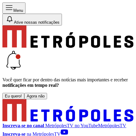
Menu
Ative nossas notificações
Você quer ficar por dentro das notícias mais importantes e receber
notificações em tempo real?
Eu quero!
Agora não
Inscreva-se no canal
MetrópolesTV no
YouTube
MetrópolesTV
Inscreva-se
na MetrópolesTV