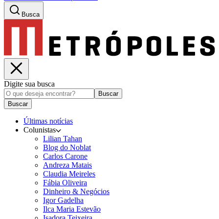
Busca
Digite sua busca
Buscar
Buscar
Últimas notícias
Colunistas
Lilian Tahan
Blog do Noblat
Carlos Carone
Andreza Matais
Claudia Meireles
Fábia Oliveira
Dinheiro & Negócios
Igor Gadelha
Ilca Maria Estevão
Isadora Teixeira