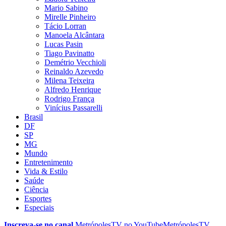
Mario Sabino
Mirelle Pinheiro
Tácio Lorran
Manoela Alcântara
Lucas Pasin
Tiago Pavinatto
Demétrio Vecchioli
Reinaldo Azevedo
Milena Teixeira
Alfredo Henrique
Rodrigo França
Vinícius Passarelli
Brasil
DF
SP
MG
Mundo
Entretenimento
Vida & Estilo
Saúde
Ciência
Esportes
Especiais
Inscreva-se no canal
MetrópolesTV no
YouTube
MetrópolesTV