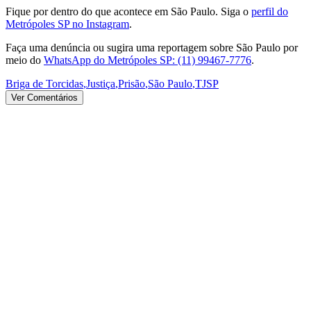
Fique por dentro do que acontece em São Paulo. Siga o
perfil do
Metrópoles SP no Instagram
.
Faça uma denúncia ou sugira uma reportagem sobre São Paulo por
meio do
WhatsApp do Metrópoles SP: (11) 99467-7776
.
Briga de Torcidas
,
Justiça
,
Prisão
,
São Paulo
,
TJSP
Ver Comentários