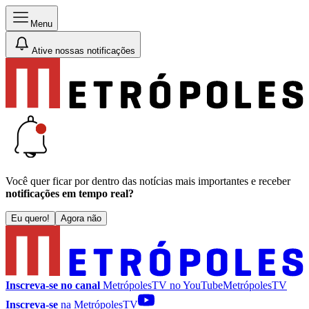
Menu
Ative nossas notificações
Você quer ficar por dentro das notícias mais importantes e receber
notificações em tempo real?
Eu quero!
Agora não
Inscreva-se no canal
MetrópolesTV no
YouTube
MetrópolesTV
Inscreva-se
na MetrópolesTV