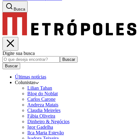
Busca
Digite sua busca
Buscar
Buscar
Últimas notícias
Colunistas
Lilian Tahan
Blog do Noblat
Carlos Carone
Andreza Matais
Claudia Meireles
Fábia Oliveira
Dinheiro & Negócios
Igor Gadelha
Ilca Maria Estevão
Isadora Teixeira