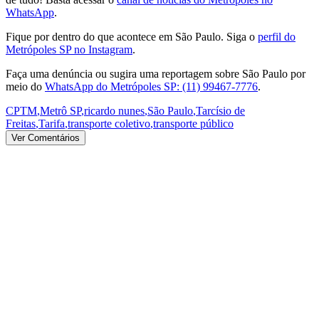
WhatsApp
.
Fique por dentro do que acontece em São Paulo. Siga o
perfil do
Metrópoles SP no Instagram
.
Faça uma denúncia ou sugira uma reportagem sobre São Paulo por
meio do
WhatsApp do Metrópoles SP: (11) 99467-7776
.
CPTM
,
Metrô SP
,
ricardo nunes
,
São Paulo
,
Tarcísio de
Freitas
,
Tarifa
,
transporte coletivo
,
transporte público
Ver Comentários