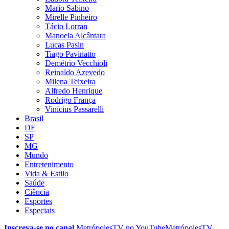
Mario Sabino
Mirelle Pinheiro
Tácio Lorran
Manoela Alcântara
Lucas Pasin
Tiago Pavinatto
Demétrio Vecchioli
Reinaldo Azevedo
Milena Teixeira
Alfredo Henrique
Rodrigo França
Vinícius Passarelli
Brasil
DF
SP
MG
Mundo
Entretenimento
Vida & Estilo
Saúde
Ciência
Esportes
Especiais
Inscreva-se no canal
MetrópolesTV no
YouTube
MetrópolesTV