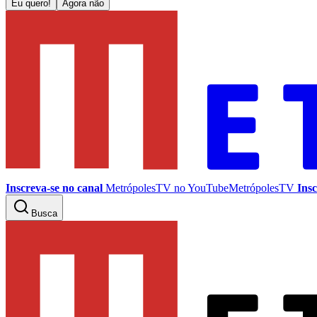
Eu quero!
Agora não
Inscreva-se no canal
MetrópolesTV no
YouTube
MetrópolesTV
Insc
Busca