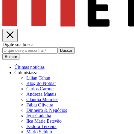
Digite sua busca
Buscar
Buscar
Últimas notícias
Colunistas
Lilian Tahan
Blog do Noblat
Carlos Carone
Andreza Matais
Claudia Meireles
Fábia Oliveira
Dinheiro & Negócios
Igor Gadelha
Ilca Maria Estevão
Isadora Teixeira
Mario Sabino