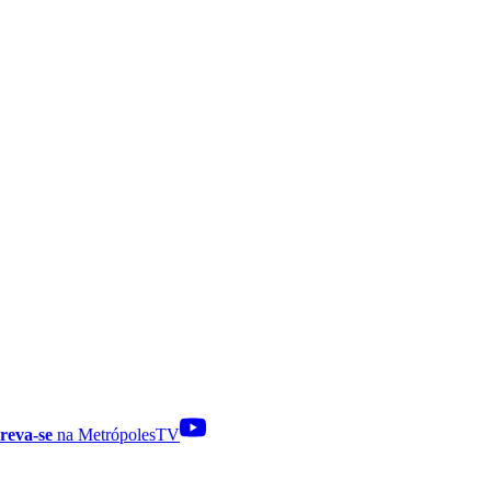
reva-se
na MetrópolesTV