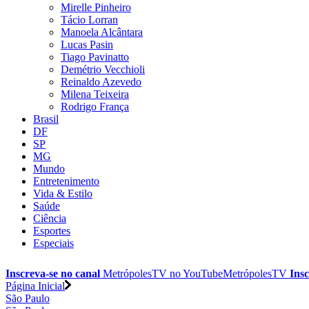
Mirelle Pinheiro
Tácio Lorran
Manoela Alcântara
Lucas Pasin
Tiago Pavinatto
Demétrio Vecchioli
Reinaldo Azevedo
Milena Teixeira
Rodrigo França
Brasil
DF
SP
MG
Mundo
Entretenimento
Vida & Estilo
Saúde
Ciência
Esportes
Especiais
Inscreva-se no canal
MetrópolesTV no
YouTube
MetrópolesTV
Insc
Página Inicial
São Paulo