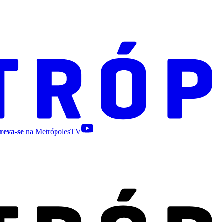
reva-se
na MetrópolesTV