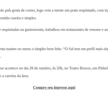
 país gosta de comer, logo vem a mente um prato requintado, com ing
comida caseira e simples.
 e requintadas na gastronomia, trabalhou em restaurantes de renome e a
ta manter no menu o simples bem feito. “O Sal tem um perfil mais el
.
ue acontece no dia 28 de outubro, às 20h, no Teatro Bravos, em Pinheir
a carreira da área.
Compre seu ingresso aqui