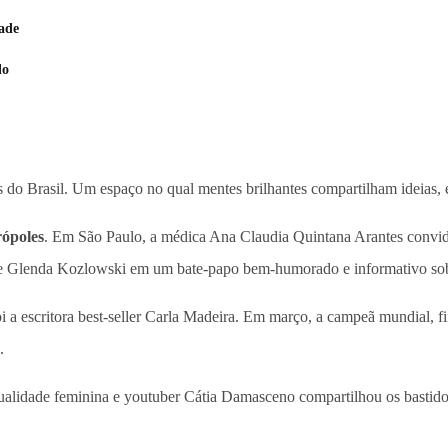
ade
lo
as do Brasil. Um espaço no qual mentes brilhantes compartilham ideias,
ópoles
. Em São Paulo, a médica Ana Claudia Quintana Arantes convidou
ães e Glenda Kozlowski em um bate-papo bem-humorado e informativo s
 a escritora best-seller Carla Madeira. Em março, a campeã mundial, fi
.
xualidade feminina e youtuber Cátia Damasceno compartilhou os bastidor