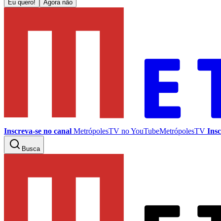
Eu quero!
Agora não
Inscreva-se no canal
MetrópolesTV no
YouTube
MetrópolesTV
Insc
Busca