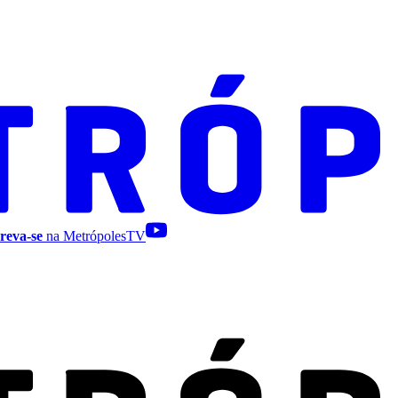
reva-se
na MetrópolesTV