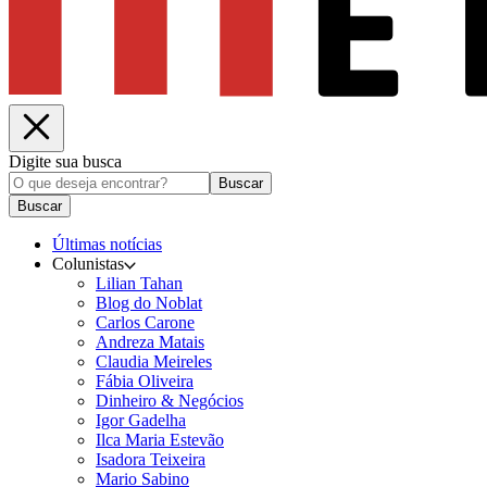
Digite sua busca
Buscar
Buscar
Últimas notícias
Colunistas
Lilian Tahan
Blog do Noblat
Carlos Carone
Andreza Matais
Claudia Meireles
Fábia Oliveira
Dinheiro & Negócios
Igor Gadelha
Ilca Maria Estevão
Isadora Teixeira
Mario Sabino