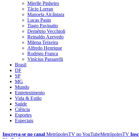
Mirelle Pinheiro
Tácio Lorran
Manoela Alcântara
Lucas Pasin
Tiago Pavinatto
Demétrio Vecchioli
Reinaldo Azevedo
Milena Teixeira
Alfredo Henrique
Rodrigo França
Vinícius Passarelli
Brasil
DF
SP
MG
Mundo
Entretenimento
Vida & Estilo
Saúde
Ciência
Esportes
Especiais
Inscreva-se no canal
MetrópolesTV no
YouTube
MetrópolesTV
Insc