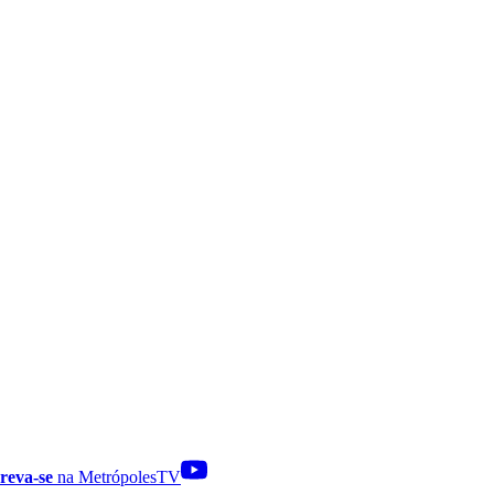
reva-se
na MetrópolesTV