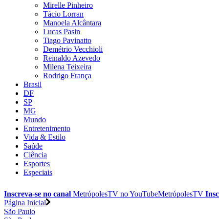
Mirelle Pinheiro
Tácio Lorran
Manoela Alcântara
Lucas Pasin
Tiago Pavinatto
Demétrio Vecchioli
Reinaldo Azevedo
Milena Teixeira
Rodrigo França
Brasil
DF
SP
MG
Mundo
Entretenimento
Vida & Estilo
Saúde
Ciência
Esportes
Especiais
Inscreva-se no canal
MetrópolesTV no
YouTube
MetrópolesTV
Insc
Página Inicial
São Paulo