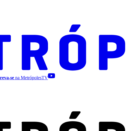
reva-se
na MetrópolesTV