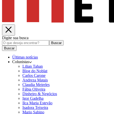
Digite sua busca
Buscar
Buscar
Últimas notícias
Colunistas
Lilian Tahan
Blog do Noblat
Carlos Carone
Andreza Matais
Claudia Meireles
Fábia Oliveira
Dinheiro & Negócios
Igor Gadelha
Ilca Maria Estevão
Isadora Teixeira
Mario Sabino