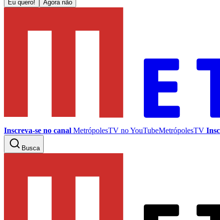
Eu quero!
Agora não
Inscreva-se no canal
MetrópolesTV no
YouTube
MetrópolesTV
Insc
Busca