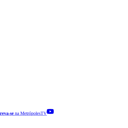
reva-se
na MetrópolesTV