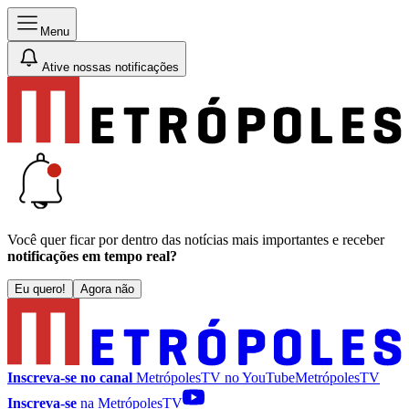
Menu
Ative nossas notificações
Você quer ficar por dentro das notícias mais importantes e receber
notificações em tempo real?
Eu quero!
Agora não
Inscreva-se no canal
MetrópolesTV no
YouTube
MetrópolesTV
Inscreva-se
na MetrópolesTV