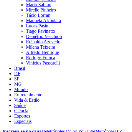
Mario Sabino
Mirelle Pinheiro
Tácio Lorran
Manoela Alcântara
Lucas Pasin
Tiago Pavinatto
Demétrio Vecchioli
Reinaldo Azevedo
Milena Teixeira
Alfredo Henrique
Rodrigo França
Vinícius Passarelli
Brasil
DF
SP
MG
Mundo
Entretenimento
Vida & Estilo
Saúde
Ciência
Esportes
Especiais
Inscreva-se no canal
MetrópolesTV no
YouTube
MetrópolesTV