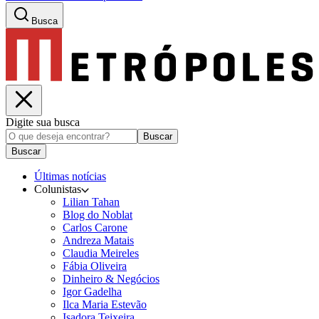
Busca
Digite sua busca
Buscar
Buscar
Últimas notícias
Colunistas
Lilian Tahan
Blog do Noblat
Carlos Carone
Andreza Matais
Claudia Meireles
Fábia Oliveira
Dinheiro & Negócios
Igor Gadelha
Ilca Maria Estevão
Isadora Teixeira