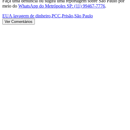
Faça uma denúncia ou sugira uma reportagem sobre São Paulo por
meio do
WhatsApp do Metrópoles SP: (11) 99467-7776
.
EUA
,
lavagem de dinheiro
,
PCC
,
Prisão
,
São Paulo
Ver Comentários