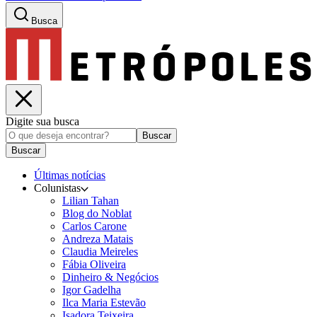
Busca
Digite sua busca
Buscar
Buscar
Últimas notícias
Colunistas
Lilian Tahan
Blog do Noblat
Carlos Carone
Andreza Matais
Claudia Meireles
Fábia Oliveira
Dinheiro & Negócios
Igor Gadelha
Ilca Maria Estevão
Isadora Teixeira