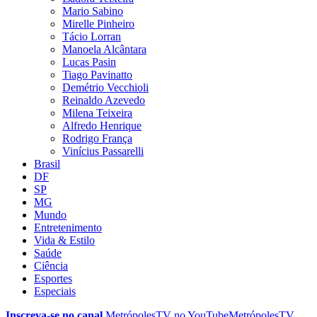
Mario Sabino
Mirelle Pinheiro
Tácio Lorran
Manoela Alcântara
Lucas Pasin
Tiago Pavinatto
Demétrio Vecchioli
Reinaldo Azevedo
Milena Teixeira
Alfredo Henrique
Rodrigo França
Vinícius Passarelli
Brasil
DF
SP
MG
Mundo
Entretenimento
Vida & Estilo
Saúde
Ciência
Esportes
Especiais
Inscreva-se no canal
MetrópolesTV no
YouTube
MetrópolesTV