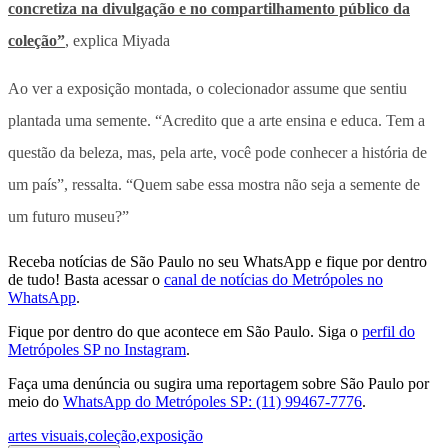
concretiza na divulgação e no compartilhamento público da
coleção”
, explica Miyada
Ao ver a exposição montada, o colecionador assume que sentiu
plantada uma semente. “Acredito que a arte ensina e educa. Tem a
questão da beleza, mas, pela arte, você pode conhecer a história de
um país”, ressalta. “Quem sabe essa mostra não seja a semente de
um futuro museu?”
Receba notícias de São Paulo no seu WhatsApp e fique por dentro
de tudo! Basta acessar o
canal de notícias do Metrópoles no
WhatsApp
.
Fique por dentro do que acontece em São Paulo. Siga o
perfil do
Metrópoles SP no Instagram
.
Faça uma denúncia ou sugira uma reportagem sobre São Paulo por
meio do
WhatsApp do Metrópoles SP: (11) 99467-7776
.
artes visuais
,
coleção
,
exposição