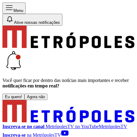
Menu
Ative nossas notificações
Você quer ficar por dentro das notícias mais importantes e receber
notificações em tempo real?
Eu quero!
Agora não
Inscreva-se no canal
MetrópolesTV no
YouTube
MetrópolesTV
Inscreva-se
na MetrópolesTV