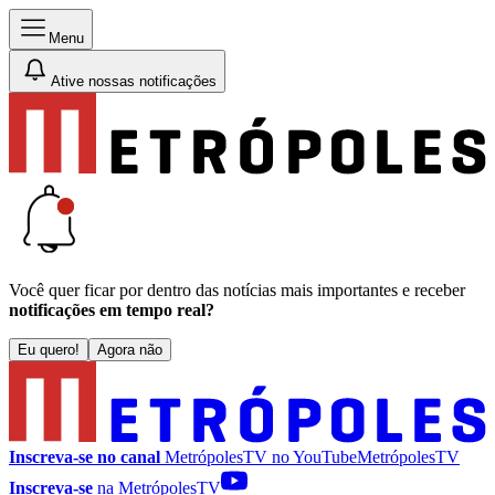
Menu
Ative nossas notificações
Você quer ficar por dentro das notícias mais importantes e receber
notificações em tempo real?
Eu quero!
Agora não
Inscreva-se no canal
MetrópolesTV no
YouTube
MetrópolesTV
Inscreva-se
na MetrópolesTV