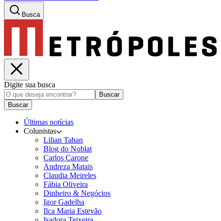
Busca
Digite sua busca
Buscar
Buscar
Últimas notícias
Colunistas
Lilian Tahan
Blog do Noblat
Carlos Carone
Andreza Matais
Claudia Meireles
Fábia Oliveira
Dinheiro & Negócios
Igor Gadelha
Ilca Maria Estevão
Isadora Teixeira