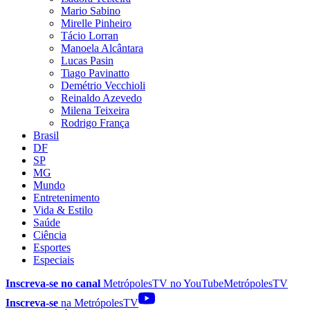
Mario Sabino
Mirelle Pinheiro
Tácio Lorran
Manoela Alcântara
Lucas Pasin
Tiago Pavinatto
Demétrio Vecchioli
Reinaldo Azevedo
Milena Teixeira
Rodrigo França
Brasil
DF
SP
MG
Mundo
Entretenimento
Vida & Estilo
Saúde
Ciência
Esportes
Especiais
Inscreva-se no canal
MetrópolesTV no
YouTube
MetrópolesTV
Inscreva-se
na MetrópolesTV