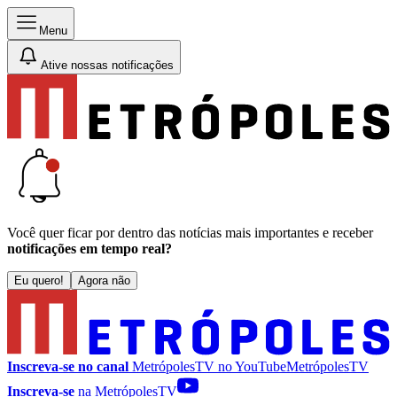
Menu
Ative nossas notificações
Você quer ficar por dentro das notícias mais importantes e receber
notificações em tempo real?
Eu quero!
Agora não
Inscreva-se no canal
MetrópolesTV no
YouTube
MetrópolesTV
Inscreva-se
na MetrópolesTV