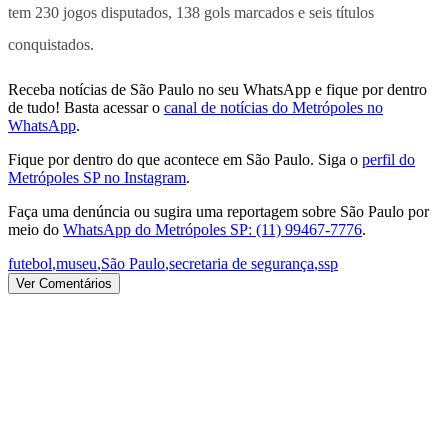
tem 230 jogos disputados, 138 gols marcados e seis títulos
conquistados.
Receba notícias de São Paulo no seu WhatsApp e fique por dentro
de tudo! Basta acessar o
canal de notícias do Metrópoles no
WhatsApp
.
Fique por dentro do que acontece em São Paulo. Siga o
perfil do
Metrópoles SP no Instagram
.
Faça uma denúncia ou sugira uma reportagem sobre São Paulo por
meio do
WhatsApp do Metrópoles SP: (11) 99467-7776
.
futebol
,
museu
,
São Paulo
,
secretaria de segurança
,
ssp
Ver Comentários