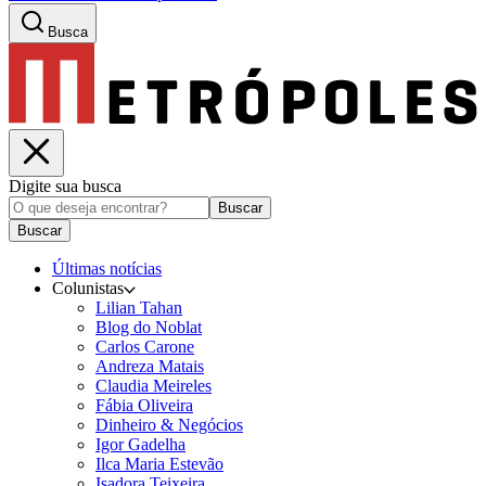
Busca
Digite sua busca
Buscar
Buscar
Últimas notícias
Colunistas
Lilian Tahan
Blog do Noblat
Carlos Carone
Andreza Matais
Claudia Meireles
Fábia Oliveira
Dinheiro & Negócios
Igor Gadelha
Ilca Maria Estevão
Isadora Teixeira