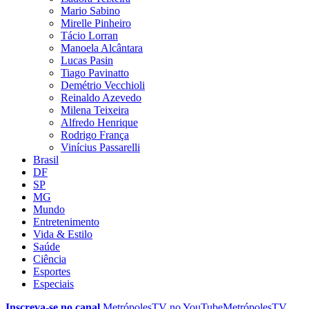
Mario Sabino
Mirelle Pinheiro
Tácio Lorran
Manoela Alcântara
Lucas Pasin
Tiago Pavinatto
Demétrio Vecchioli
Reinaldo Azevedo
Milena Teixeira
Alfredo Henrique
Rodrigo França
Vinícius Passarelli
Brasil
DF
SP
MG
Mundo
Entretenimento
Vida & Estilo
Saúde
Ciência
Esportes
Especiais
Inscreva-se no canal
MetrópolesTV no
YouTube
MetrópolesTV