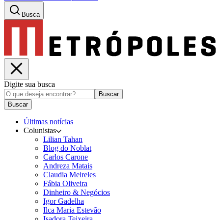
Busca
Digite sua busca
Buscar
Buscar
Últimas notícias
Colunistas
Lilian Tahan
Blog do Noblat
Carlos Carone
Andreza Matais
Claudia Meireles
Fábia Oliveira
Dinheiro & Negócios
Igor Gadelha
Ilca Maria Estevão
Isadora Teixeira