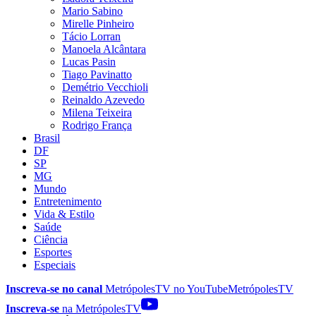
Mario Sabino
Mirelle Pinheiro
Tácio Lorran
Manoela Alcântara
Lucas Pasin
Tiago Pavinatto
Demétrio Vecchioli
Reinaldo Azevedo
Milena Teixeira
Rodrigo França
Brasil
DF
SP
MG
Mundo
Entretenimento
Vida & Estilo
Saúde
Ciência
Esportes
Especiais
Inscreva-se no canal
MetrópolesTV no
YouTube
MetrópolesTV
Inscreva-se
na MetrópolesTV