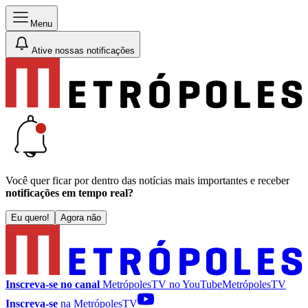
Menu
Ative nossas notificações
Você quer ficar por dentro das notícias mais importantes e receber
notificações em tempo real?
Eu quero!
Agora não
Inscreva-se no canal
MetrópolesTV no
YouTube
MetrópolesTV
Inscreva-se
na MetrópolesTV