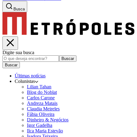
Busca
Digite sua busca
Buscar
Buscar
Últimas notícias
Colunistas
Lilian Tahan
Blog do Noblat
Carlos Carone
Andreza Matais
Claudia Meireles
Fábia Oliveira
Dinheiro & Negócios
Igor Gadelha
Ilca Maria Estevão
Isadora Teixeira