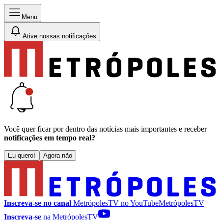
Menu
Ative nossas notificações
Você quer ficar por dentro das notícias mais importantes e receber
notificações em tempo real?
Eu quero!
Agora não
Inscreva-se no canal
MetrópolesTV no
YouTube
MetrópolesTV
Inscreva-se
na MetrópolesTV