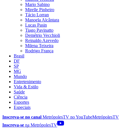
Mario Sabino
Mirelle Pinheiro
Tácio Lorran
Manoela Alcântara
Lucas Pasin
Tiago Pavinatto
Demétrio Vecchioli
Reinaldo Azevedo
Milena Teixeira
Rodrigo França
Brasil
DF
SP
MG
Mundo
Entretenimento
Vida & Estilo
Saúde
Ciência
Esportes
Especiais
Inscreva-se no canal
MetrópolesTV no
YouTube
MetrópolesTV
Inscreva-se
na MetrópolesTV