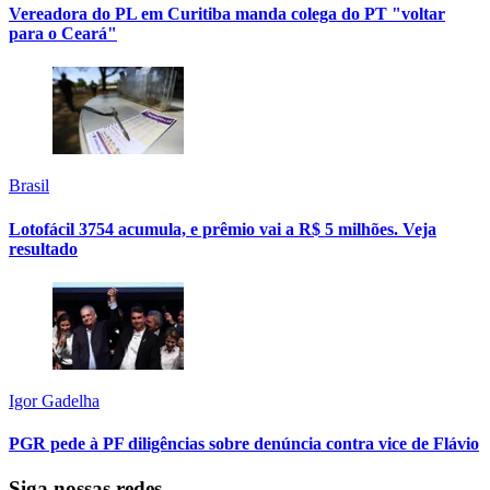
Vereadora do PL em Curitiba manda colega do PT "voltar
para o Ceará"
Brasil
Lotofácil 3754 acumula, e prêmio vai a R$ 5 milhões. Veja
resultado
Igor Gadelha
PGR pede à PF diligências sobre denúncia contra vice de Flávio
Siga nossas redes