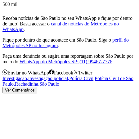
500 mil.
Receba notícias de São Paulo no seu WhatsApp e fique por dentro
de tudo! Basta acessar o
canal de notícias do Metrópoles no
WhatsApp
.
Fique por dentro do que acontece em São Paulo. Siga o
perfil do
Metrópoles SP no Instagram
.
Faça uma denúncia ou sugira uma reportagem sobre São Paulo por
meio do
WhatsApp do Metrópoles SP: (11) 99467-7776
.
Enviar no WhatsApp
Facebook
Twitter
Investigação
,
investigação policial
,
Polícia Civil
,
Polícia Civil de São
Paulo
,
Rachadinha
,
São Paulo
Ver Comentários