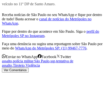
veículo no 11º DP de Santo Amaro.
Receba notícias de São Paulo no seu WhatsApp e fique por dentro
de tudo! Basta acessar o
canal de notícias do Metrópoles no
WhatsApp
.
Fique por dentro do que acontece em São Paulo. Siga o
perfil do
Metrópoles SP no Instagram
.
Faça uma denúncia ou sugira uma reportagem sobre São Paulo por
meio do
WhatsApp do Metrópoles SP: (11) 99467-7776
.
Enviar no WhatsApp
Facebook
Twitter
assalto
,
polícia militar
,
São Paulo
,
ssp
,
tentativa de
assalto
,
Tiroteio
,
Violência
Ver Comentários