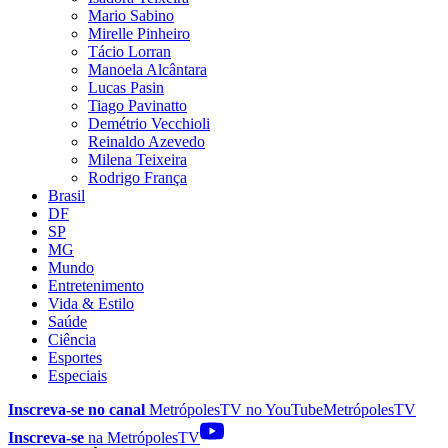
Mario Sabino
Mirelle Pinheiro
Tácio Lorran
Manoela Alcântara
Lucas Pasin
Tiago Pavinatto
Demétrio Vecchioli
Reinaldo Azevedo
Milena Teixeira
Rodrigo França
Brasil
DF
SP
MG
Mundo
Entretenimento
Vida & Estilo
Saúde
Ciência
Esportes
Especiais
Inscreva-se no canal
MetrópolesTV no
YouTube
MetrópolesTV
Inscreva-se
na MetrópolesTV