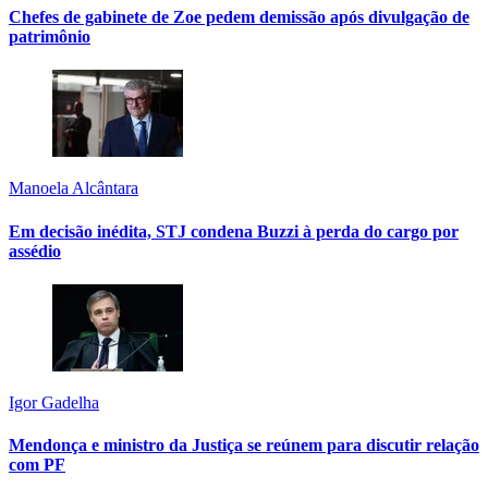
Chefes de gabinete de Zoe pedem demissão após divulgação de
patrimônio
Manoela Alcântara
Em decisão inédita, STJ condena Buzzi à perda do cargo por
assédio
Igor Gadelha
Mendonça e ministro da Justiça se reúnem para discutir relação
com PF