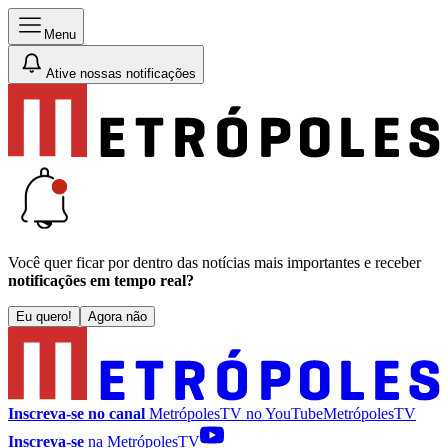
Menu
Ative nossas notificações
Você quer ficar por dentro das notícias mais importantes e receber
notificações em tempo real?
Eu quero!
Agora não
Inscreva-se no canal
MetrópolesTV no
YouTube
MetrópolesTV
Inscreva-se
na MetrópolesTV