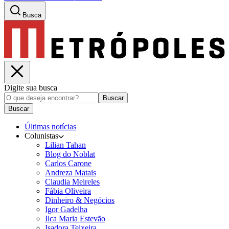
Busca
Digite sua busca
Buscar
Buscar
Últimas notícias
Colunistas
Lilian Tahan
Blog do Noblat
Carlos Carone
Andreza Matais
Claudia Meireles
Fábia Oliveira
Dinheiro & Negócios
Igor Gadelha
Ilca Maria Estevão
Isadora Teixeira