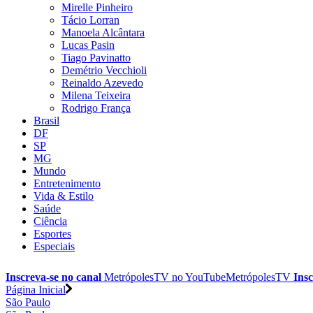
Mirelle Pinheiro
Tácio Lorran
Manoela Alcântara
Lucas Pasin
Tiago Pavinatto
Demétrio Vecchioli
Reinaldo Azevedo
Milena Teixeira
Rodrigo França
Brasil
DF
SP
MG
Mundo
Entretenimento
Vida & Estilo
Saúde
Ciência
Esportes
Especiais
Inscreva-se no canal
MetrópolesTV no
YouTube
MetrópolesTV
Insc
Página Inicial
São Paulo