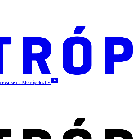
reva-se
na MetrópolesTV