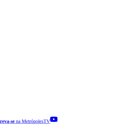
reva-se
na MetrópolesTV