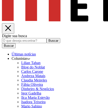
Digite sua busca
Buscar
Buscar
Últimas notícias
Colunistas
Lilian Tahan
Blog do Noblat
Carlos Carone
Andreza Matais
Claudia Meireles
Fábia Oliveira
Dinheiro & Negócios
Igor Gadelha
Ilca Maria Estevão
Isadora Teixeira
Mario Sabino