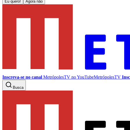
Eu quero!
Agora não
Inscreva-se no canal
MetrópolesTV no
YouTube
MetrópolesTV
Insc
Busca