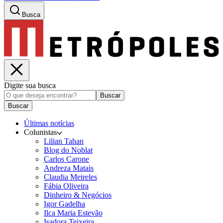
Busca
Digite sua busca
Buscar
Buscar
Últimas notícias
Colunistas
Lilian Tahan
Blog do Noblat
Carlos Carone
Andreza Matais
Claudia Meireles
Fábia Oliveira
Dinheiro & Negócios
Igor Gadelha
Ilca Maria Estevão
Isadora Teixeira