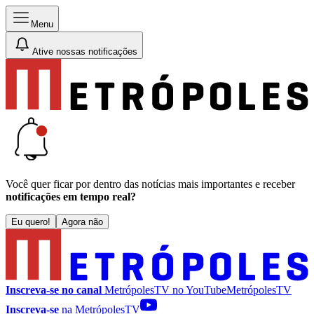
Menu
Ative nossas notificações
Você quer ficar por dentro das notícias mais importantes e receber
notificações em tempo real?
Eu quero!
Agora não
Inscreva-se no canal
MetrópolesTV no
YouTube
MetrópolesTV
Inscreva-se
na MetrópolesTV