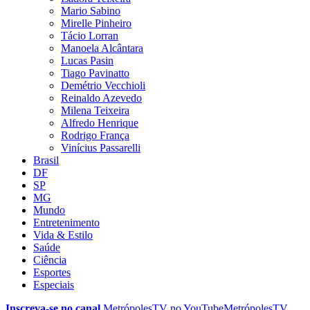
Mario Sabino
Mirelle Pinheiro
Tácio Lorran
Manoela Alcântara
Lucas Pasin
Tiago Pavinatto
Demétrio Vecchioli
Reinaldo Azevedo
Milena Teixeira
Alfredo Henrique
Rodrigo França
Vinícius Passarelli
Brasil
DF
SP
MG
Mundo
Entretenimento
Vida & Estilo
Saúde
Ciência
Esportes
Especiais
Inscreva-se no canal
MetrópolesTV no
YouTube
MetrópolesTV