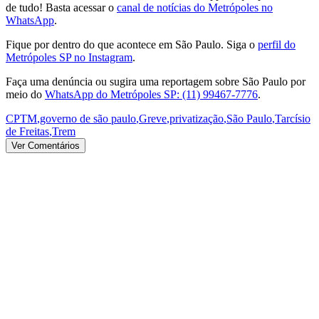
de tudo! Basta acessar o
canal de notícias do Metrópoles no
WhatsApp
.
Fique por dentro do que acontece em São Paulo. Siga o
perfil do
Metrópoles SP no Instagram
.
Faça uma denúncia ou sugira uma reportagem sobre São Paulo por
meio do
WhatsApp do Metrópoles SP: (11) 99467-7776
.
CPTM
,
governo de são paulo
,
Greve
,
privatização
,
São Paulo
,
Tarcísio
de Freitas
,
Trem
Ver Comentários