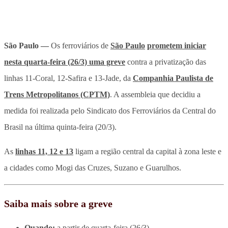
São Paulo
—
Os ferroviários de
São Paulo
prometem iniciar
nesta quarta-feira (26/3) uma greve
contra a privatização das
linhas 11-Coral, 12-Safira e 13-Jade, da
Companhia Paulista de
Trens Metropolitanos (CPTM)
. A assembleia que decidiu a
medida foi realizada pelo Sindicato dos Ferroviários da Central do
Brasil na última quinta-feira (20/3).
As
linhas 11, 12 e 13
ligam a região central da capital à zona leste e
a cidades como Mogi das Cruzes, Suzano e Guarulhos.
Saiba mais sobre a greve
Quando:
a partir de quarta-feira (26/3)