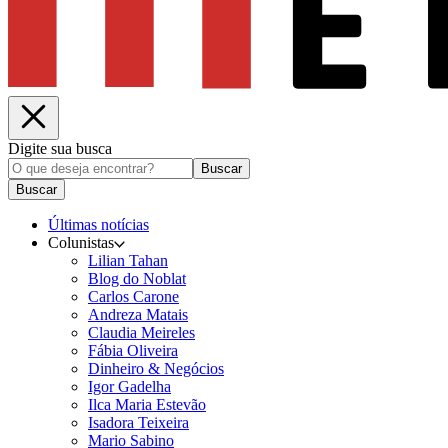
Digite sua busca
Buscar
Buscar
Últimas notícias
Colunistas
Lilian Tahan
Blog do Noblat
Carlos Carone
Andreza Matais
Claudia Meireles
Fábia Oliveira
Dinheiro & Negócios
Igor Gadelha
Ilca Maria Estevão
Isadora Teixeira
Mario Sabino