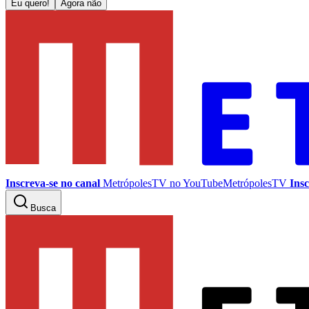
Eu quero!
Agora não
Inscreva-se no canal
MetrópolesTV no
YouTube
MetrópolesTV
Insc
Busca