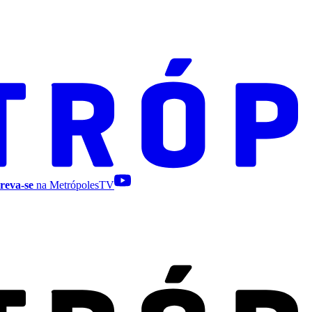
reva-se
na MetrópolesTV