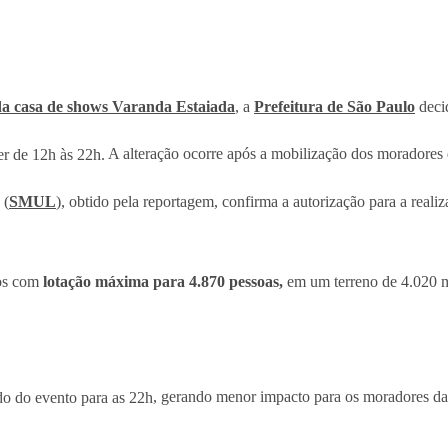
 da casa de shows Varanda Estaiada
, a
Prefeitura de São Paulo
decid
er de 12h às 22h.
A alteração ocorre após a mobilização dos moradores 
 (
SMUL
), obtido pela reportagem, confirma a autorização para a real
tos com
lotação máxima para 4.870 pessoas,
em um terreno de 4.020 
do do evento para as 22h
, gerando menor impacto para os moradores da