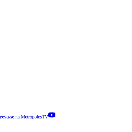
reva-se
na MetrópolesTV