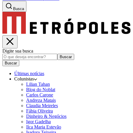
Busca
Digite sua busca
Buscar
Buscar
Últimas notícias
Colunistas
Lilian Tahan
Blog do Noblat
Carlos Carone
Andreza Matais
Claudia Meireles
Fábia Oliveira
Dinheiro & Negócios
Igor Gadelha
Ilca Maria Estevão
Isadora Teixeira