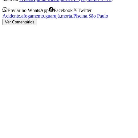
Enviar no WhatsApp
Facebook
Twitter
Acidente
,
afogamento
,
guarujá
,
morta
,
Piscina
,
São Paulo
Ver Comentários