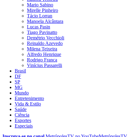
Mario Sabino
Mirelle Pinheiro
Tácio Lorran
Manoela Alcântara
Lucas Pasin
Tiago Pavinatto
Demétrio Vecchioli
Reinaldo Azevedo
Milena Teixeira
Alfredo Henrique
Rodrigo França
Vinícius Passarelli
Brasil
DF
SP
MG
Mundo
Entretenimento
Vida & Estilo
Saúde
Ciência
Esportes
Especiais
Inscreva-se no canal
MetrópolesTV no
YouTube
MetrópolesTV