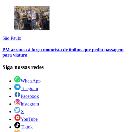
São Paulo
PM arranca à força motorista de ônibus que pediu passagem
para viatura
Siga nossas redes
WhatsApp
Telegram
Facebook
Instagram
X
YouTube
Tiktok