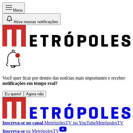
Menu
Ative nossas notificações
Você quer ficar por dentro das notícias mais importantes e receber
notificações em tempo real?
Eu quero!
Agora não
Inscreva-se no canal
MetrópolesTV no
YouTube
MetrópolesTV
Inscreva-se
na MetrópolesTV