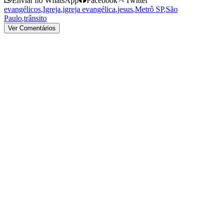
Enviar no WhatsApp
Facebook
Twitter
evangélicos
,
Igreja
,
igreja evangélica
,
jesus
,
Metrô SP
,
São
Paulo
,
trânsito
Ver Comentários