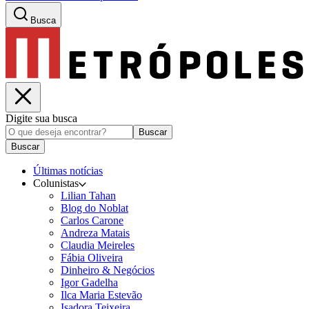
Busca
Digite sua busca
Buscar
Buscar
Últimas notícias
Colunistas
Lilian Tahan
Blog do Noblat
Carlos Carone
Andreza Matais
Claudia Meireles
Fábia Oliveira
Dinheiro & Negócios
Igor Gadelha
Ilca Maria Estevão
Isadora Teixeira