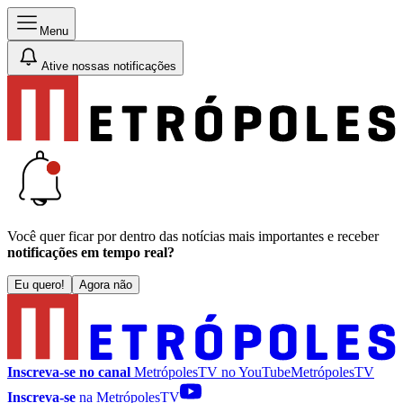
Menu
Ative nossas notificações
Você quer ficar por dentro das notícias mais importantes e receber
notificações em tempo real?
Eu quero!
Agora não
Inscreva-se no canal
MetrópolesTV no
YouTube
MetrópolesTV
Inscreva-se
na MetrópolesTV