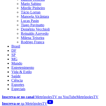
Mario Sabino
Mirelle Pinheiro
Tácio Lorran
Manoela Alcântara
Lucas Pasin
Tiago Pavinatto
Demétrio Vecchioli
Reinaldo Azevedo
Milena Teixeira
Rodrigo França
Brasil
DF
SP
MG
Mundo
Entretenimento
Vida & Estilo
Saúde
Ciência
Esportes
Especiais
Inscreva-se no canal
MetrópolesTV no
YouTube
MetrópolesTV
Inscreva-se
na MetrópolesTV