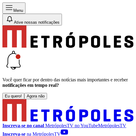
Menu
Ative nossas notificações
Você quer ficar por dentro das notícias mais importantes e receber
notificações em tempo real?
Eu quero!
Agora não
Inscreva-se no canal
MetrópolesTV no
YouTube
MetrópolesTV
Inscreva-se
na MetrópolesTV