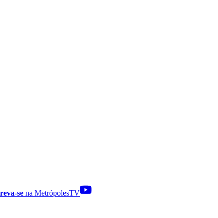
reva-se
na MetrópolesTV