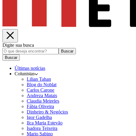
Digite sua busca
Buscar
Buscar
Últimas notícias
Colunistas
Lilian Tahan
Blog do Noblat
Carlos Carone
Andreza Matais
Claudia Meireles
Fábia Oliveira
Dinheiro & Negócios
Igor Gadelha
Ilca Maria Estevão
Isadora Teixeira
Mario Sabino