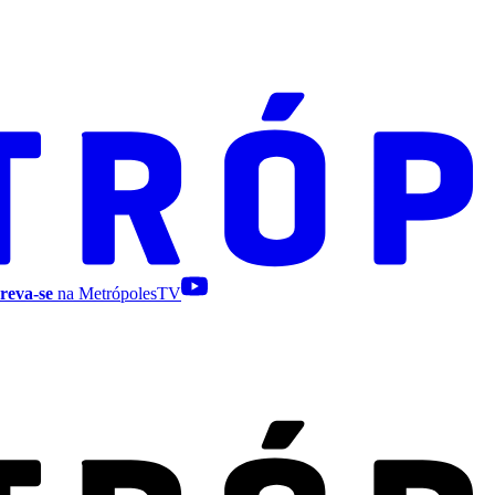
reva-se
na MetrópolesTV