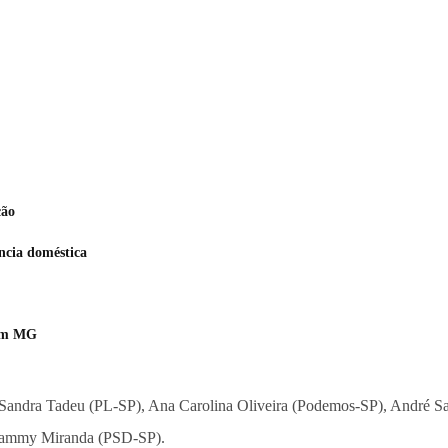
ção
ncia doméstica
 em MG
 Sandra Tadeu (PL-SP), Ana Carolina Oliveira (Podemos-SP), André San
 Thammy Miranda (PSD-SP).