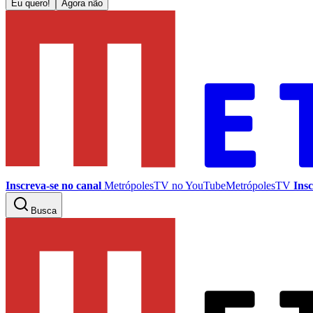
Eu quero!
Agora não
Inscreva-se no canal
MetrópolesTV no
YouTube
MetrópolesTV
Insc
Busca