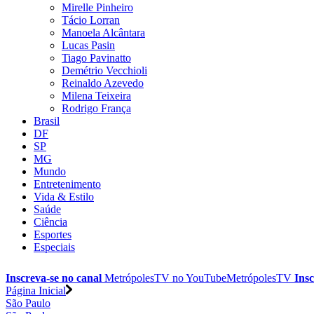
Mirelle Pinheiro
Tácio Lorran
Manoela Alcântara
Lucas Pasin
Tiago Pavinatto
Demétrio Vecchioli
Reinaldo Azevedo
Milena Teixeira
Rodrigo França
Brasil
DF
SP
MG
Mundo
Entretenimento
Vida & Estilo
Saúde
Ciência
Esportes
Especiais
Inscreva-se no canal
MetrópolesTV no
YouTube
MetrópolesTV
Insc
Página Inicial
São Paulo