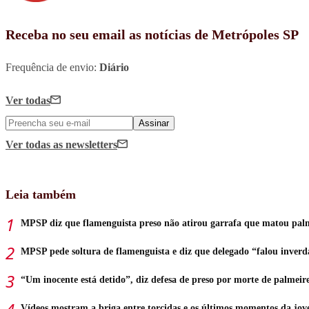
Receba no seu email as notícias de Metrópoles SP
Frequência de envio:
Diário
Ver todas
Assinar
Ver todas
as newsletters
Leia também
MPSP diz que flamenguista preso não atirou garrafa que matou pal
MPSP pede soltura de flamenguista e diz que delegado “falou inver
“Um inocente está detido”, diz defesa de preso por morte de palmeir
Vídeos mostram a briga entre torcidas e os últimos momentos da jo