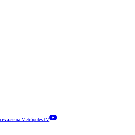
reva-se
na MetrópolesTV