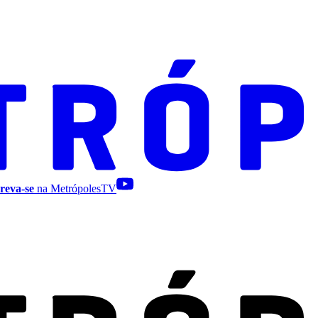
reva-se
na MetrópolesTV