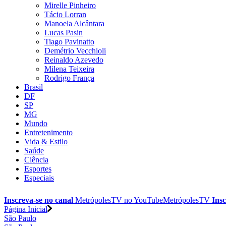
Mirelle Pinheiro
Tácio Lorran
Manoela Alcântara
Lucas Pasin
Tiago Pavinatto
Demétrio Vecchioli
Reinaldo Azevedo
Milena Teixeira
Rodrigo França
Brasil
DF
SP
MG
Mundo
Entretenimento
Vida & Estilo
Saúde
Ciência
Esportes
Especiais
Inscreva-se no canal
MetrópolesTV no
YouTube
MetrópolesTV
Insc
Página Inicial
São Paulo