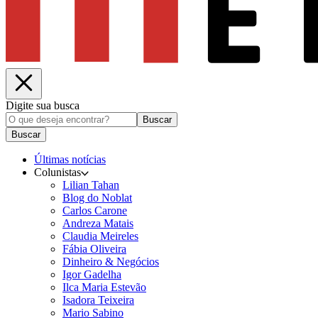
Digite sua busca
Buscar
Buscar
Últimas notícias
Colunistas
Lilian Tahan
Blog do Noblat
Carlos Carone
Andreza Matais
Claudia Meireles
Fábia Oliveira
Dinheiro & Negócios
Igor Gadelha
Ilca Maria Estevão
Isadora Teixeira
Mario Sabino