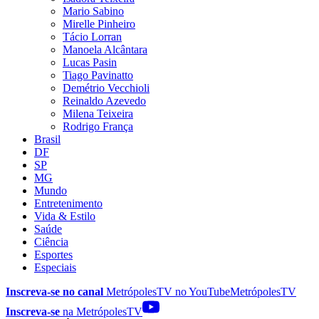
Mario Sabino
Mirelle Pinheiro
Tácio Lorran
Manoela Alcântara
Lucas Pasin
Tiago Pavinatto
Demétrio Vecchioli
Reinaldo Azevedo
Milena Teixeira
Rodrigo França
Brasil
DF
SP
MG
Mundo
Entretenimento
Vida & Estilo
Saúde
Ciência
Esportes
Especiais
Inscreva-se no canal
MetrópolesTV no
YouTube
MetrópolesTV
Inscreva-se
na MetrópolesTV