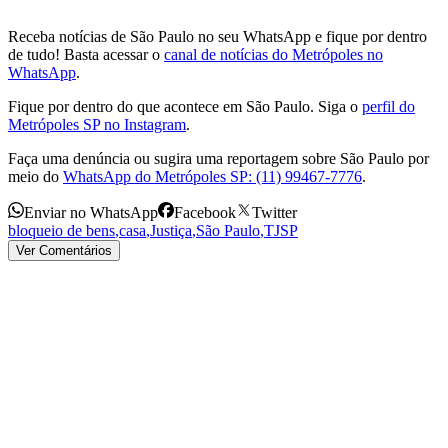
Receba notícias de São Paulo no seu WhatsApp e fique por dentro
de tudo! Basta acessar o
canal de notícias do Metrópoles no
WhatsApp
.
Fique por dentro do que acontece em São Paulo. Siga o
perfil do
Metrópoles SP no Instagram
.
Faça uma denúncia ou sugira uma reportagem sobre São Paulo por
meio do
WhatsApp do Metrópoles SP: (11) 99467-7776
.
Enviar no WhatsApp
Facebook
Twitter
bloqueio de bens
,
casa
,
Justiça
,
São Paulo
,
TJSP
Ver Comentários