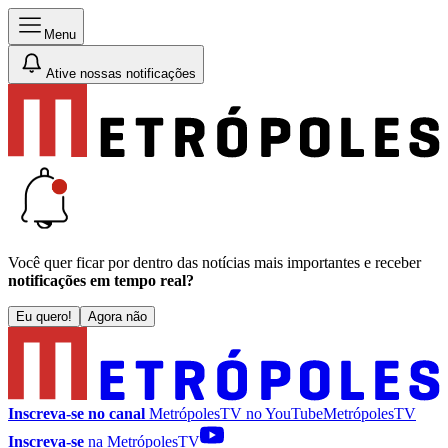
Menu
Ative nossas notificações
Você quer ficar por dentro das notícias mais importantes e receber
notificações em tempo real?
Eu quero!
Agora não
Inscreva-se no canal
MetrópolesTV no
YouTube
MetrópolesTV
Inscreva-se
na MetrópolesTV