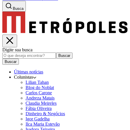
Busca
Digite sua busca
Buscar
Buscar
Últimas notícias
Colunistas
Lilian Tahan
Blog do Noblat
Carlos Carone
Andreza Matais
Claudia Meireles
Fábia Oliveira
Dinheiro & Negócios
Igor Gadelha
Ilca Maria Estevão
Isadora Teixeira