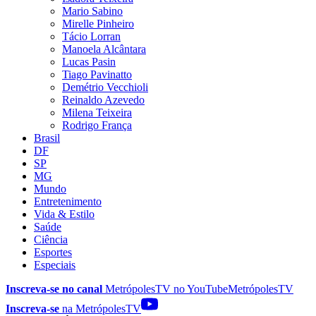
Mario Sabino
Mirelle Pinheiro
Tácio Lorran
Manoela Alcântara
Lucas Pasin
Tiago Pavinatto
Demétrio Vecchioli
Reinaldo Azevedo
Milena Teixeira
Rodrigo França
Brasil
DF
SP
MG
Mundo
Entretenimento
Vida & Estilo
Saúde
Ciência
Esportes
Especiais
Inscreva-se no canal
MetrópolesTV no
YouTube
MetrópolesTV
Inscreva-se
na MetrópolesTV