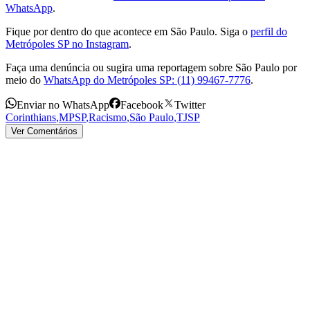
WhatsApp
.
Fique por dentro do que acontece em São Paulo. Siga o
perfil do
Metrópoles SP no Instagram
.
Faça uma denúncia ou sugira uma reportagem sobre São Paulo por
meio do
WhatsApp do Metrópoles SP: (11) 99467-7776
.
Enviar no WhatsApp
Facebook
Twitter
Corinthians
,
MPSP
,
Racismo
,
São Paulo
,
TJSP
Ver Comentários