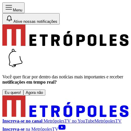
Menu
Ative nossas notificações
Você quer ficar por dentro das notícias mais importantes e receber
notificações em tempo real?
Eu quero!
Agora não
Inscreva-se no canal
MetrópolesTV no
YouTube
MetrópolesTV
Inscreva-se
na MetrópolesTV