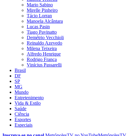
Mario Sabino
Mirelle Pinheiro
Tácio Lorran
Manoela Alcântara
Lucas Pasin
Tiago Pavinatto
Demétrio Vecchioli
Reinaldo Azevedo
Milena Teixeira
Alfredo Henrique
Rodrigo França
Vinícius Passarelli
Brasil
DF
SP
MG
Mundo
Entretenimento
Vida & Estilo
Saúde
Ciência
Esportes
Especiais
Inscreva-se no canal
MetrópolesTV no
YouTube
MetrópolesTV