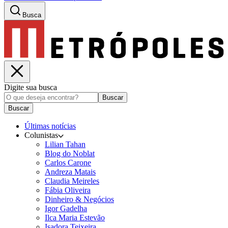
Busca
Digite sua busca
Buscar
Buscar
Últimas notícias
Colunistas
Lilian Tahan
Blog do Noblat
Carlos Carone
Andreza Matais
Claudia Meireles
Fábia Oliveira
Dinheiro & Negócios
Igor Gadelha
Ilca Maria Estevão
Isadora Teixeira