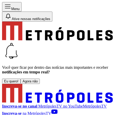
Menu
Ative nossas notificações
Você quer ficar por dentro das notícias mais importantes e receber
notificações em tempo real?
Eu quero!
Agora não
Inscreva-se no canal
MetrópolesTV no
YouTube
MetrópolesTV
Inscreva-se
na MetrópolesTV