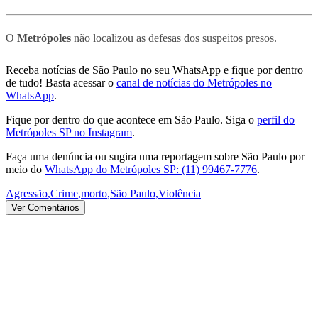
O
Metrópoles
não localizou as defesas dos suspeitos presos.
Receba notícias de São Paulo no seu WhatsApp e fique por dentro
de tudo! Basta acessar o
canal de notícias do Metrópoles no
WhatsApp
.
Fique por dentro do que acontece em São Paulo. Siga o
perfil do
Metrópoles SP no Instagram
.
Faça uma denúncia ou sugira uma reportagem sobre São Paulo por
meio do
WhatsApp do Metrópoles SP: (11) 99467-7776
.
Agressão
,
Crime
,
morto
,
São Paulo
,
Violência
Ver Comentários