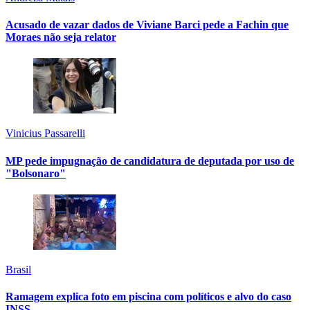
Acusado de vazar dados de Viviane Barci pede a Fachin que
Moraes não seja relator
Vinicius Passarelli
MP pede impugnação de candidatura de deputada por uso de
"Bolsonaro"
Brasil
Ramagem explica foto em piscina com políticos e alvo do caso
INSS