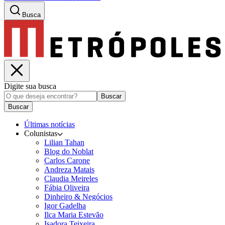
Busca
Digite sua busca
Buscar
Buscar
Últimas notícias
Colunistas
Lilian Tahan
Blog do Noblat
Carlos Carone
Andreza Matais
Claudia Meireles
Fábia Oliveira
Dinheiro & Negócios
Igor Gadelha
Ilca Maria Estevão
Isadora Teixeira