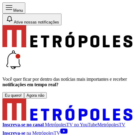
Menu
Ative nossas notificações
Você quer ficar por dentro das notícias mais importantes e receber
notificações em tempo real?
Eu quero!
Agora não
Inscreva-se no canal
MetrópolesTV no
YouTube
MetrópolesTV
Inscreva-se
na MetrópolesTV