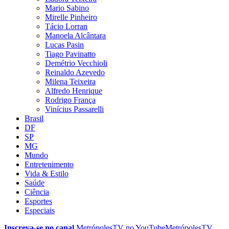
Mario Sabino
Mirelle Pinheiro
Tácio Lorran
Manoela Alcântara
Lucas Pasin
Tiago Pavinatto
Demétrio Vecchioli
Reinaldo Azevedo
Milena Teixeira
Alfredo Henrique
Rodrigo França
Vinícius Passarelli
Brasil
DF
SP
MG
Mundo
Entretenimento
Vida & Estilo
Saúde
Ciência
Esportes
Especiais
Inscreva-se no canal
MetrópolesTV no
YouTube
MetrópolesTV