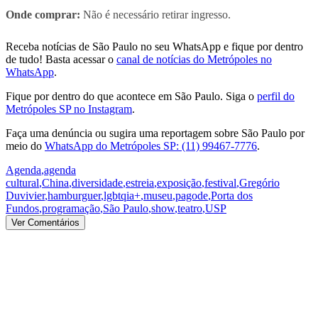
Onde comprar:
Não é necessário retirar ingresso.
Receba notícias de São Paulo no seu WhatsApp e fique por dentro
de tudo! Basta acessar o
canal de notícias do Metrópoles no
WhatsApp
.
Fique por dentro do que acontece em São Paulo. Siga o
perfil do
Metrópoles SP no Instagram
.
Faça uma denúncia ou sugira uma reportagem sobre São Paulo por
meio do
WhatsApp do Metrópoles SP: (11) 99467-7776
.
Agenda
,
agenda
cultural
,
China
,
diversidade
,
estreia
,
exposição
,
festival
,
Gregório
Duvivier
,
hamburguer
,
lgbtqia+
,
museu
,
pagode
,
Porta dos
Fundos
,
programação
,
São Paulo
,
show
,
teatro
,
USP
Ver Comentários