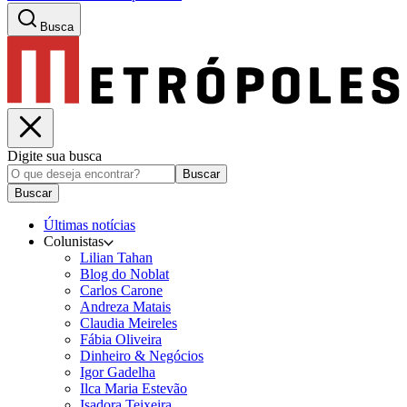
Busca
Digite sua busca
Buscar
Buscar
Últimas notícias
Colunistas
Lilian Tahan
Blog do Noblat
Carlos Carone
Andreza Matais
Claudia Meireles
Fábia Oliveira
Dinheiro & Negócios
Igor Gadelha
Ilca Maria Estevão
Isadora Teixeira