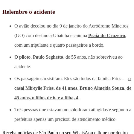
Relembre o acidente
O avião decolou no dia 9 de janeiro do Aeródromo Mineiros
(GO) com destino a Ubatuba e caiu na
Praia do Cruzeiro
,
com um tripulante e quatro passageiros a bordo.
O piloto, Paulo Seghetto,
de 55 anos, não sobreviveu ao
acidente.
Os passageiros resistiram. Eles são todos da família Fries —
o
casal Mireylle Fries, de 41 anos, Bruno Almeida Souza, de
45 anos, o filho, de 6, e a filha, 4
.
Três pessoas que estavam no solo foram atingidas e segundo a
prefeitura apenas um precisou de atendimento médico.
Receba notícias de São Paulo no seu WhatsApp e fique por dentro