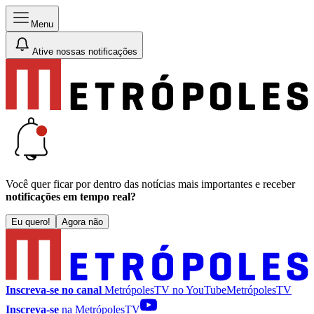
Menu
Ative nossas notificações
Você quer ficar por dentro das notícias mais importantes e receber
notificações em tempo real?
Eu quero!
Agora não
Inscreva-se no canal
MetrópolesTV no
YouTube
MetrópolesTV
Inscreva-se
na MetrópolesTV