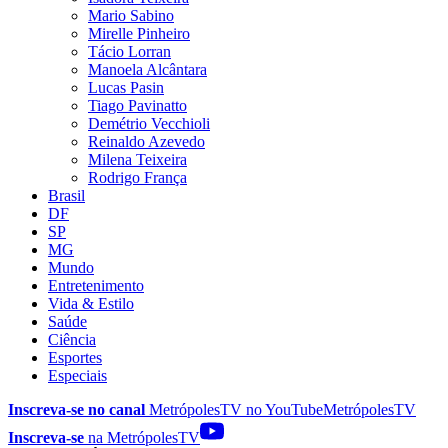
Mario Sabino
Mirelle Pinheiro
Tácio Lorran
Manoela Alcântara
Lucas Pasin
Tiago Pavinatto
Demétrio Vecchioli
Reinaldo Azevedo
Milena Teixeira
Rodrigo França
Brasil
DF
SP
MG
Mundo
Entretenimento
Vida & Estilo
Saúde
Ciência
Esportes
Especiais
Inscreva-se no canal
MetrópolesTV no
YouTube
MetrópolesTV
Inscreva-se
na MetrópolesTV