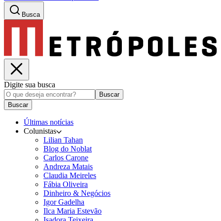
Busca
Digite sua busca
Buscar
Buscar
Últimas notícias
Colunistas
Lilian Tahan
Blog do Noblat
Carlos Carone
Andreza Matais
Claudia Meireles
Fábia Oliveira
Dinheiro & Negócios
Igor Gadelha
Ilca Maria Estevão
Isadora Teixeira