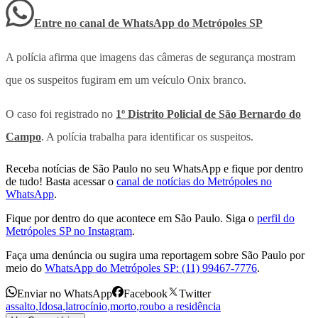
Entre no canal de WhatsApp
do
Metrópoles SP
A polícia afirma que imagens das câmeras de segurança mostram
que os suspeitos fugiram em um veículo Onix branco.
O caso foi registrado no
1º Distrito Policial de São Bernardo do
Campo
. A polícia trabalha para identificar os suspeitos.
Receba notícias de São Paulo no seu WhatsApp e fique por dentro
de tudo! Basta acessar o
canal de notícias do Metrópoles no
WhatsApp
.
Fique por dentro do que acontece em São Paulo. Siga o
perfil do
Metrópoles SP no Instagram
.
Faça uma denúncia ou sugira uma reportagem sobre São Paulo por
meio do
WhatsApp do Metrópoles SP: (11) 99467-7776
.
Enviar no WhatsApp
Facebook
Twitter
assalto
,
Idosa
,
latrocínio
,
morto
,
roubo a residência