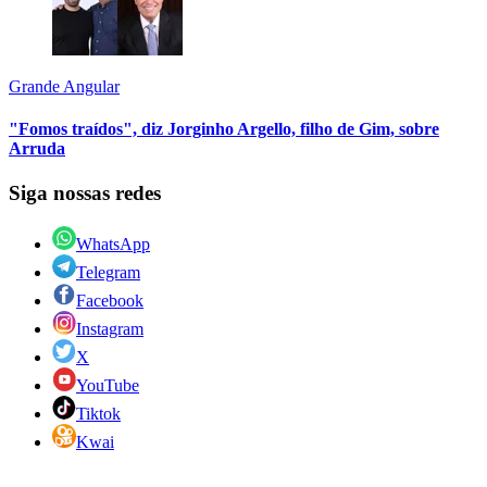
Grande Angular
"Fomos traídos", diz Jorginho Argello, filho de Gim, sobre
Arruda
Siga nossas redes
WhatsApp
Telegram
Facebook
Instagram
X
YouTube
Tiktok
Kwai