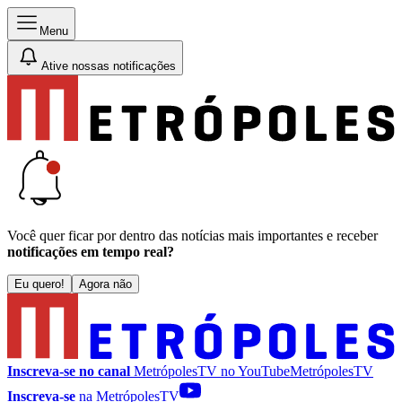
Menu
Ative nossas notificações
Você quer ficar por dentro das notícias mais importantes e receber
notificações em tempo real?
Eu quero!
Agora não
Inscreva-se no canal
MetrópolesTV no
YouTube
MetrópolesTV
Inscreva-se
na MetrópolesTV