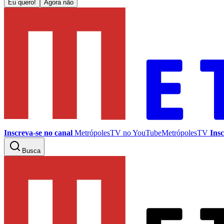
Eu quero!
Agora não
Inscreva-se no canal
MetrópolesTV no
YouTube
MetrópolesTV
Insc
Busca