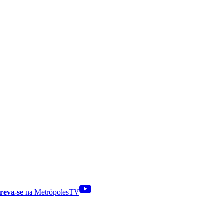
reva-se
na MetrópolesTV