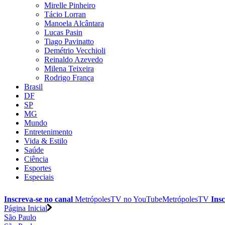
Mirelle Pinheiro
Tácio Lorran
Manoela Alcântara
Lucas Pasin
Tiago Pavinatto
Demétrio Vecchioli
Reinaldo Azevedo
Milena Teixeira
Rodrigo França
Brasil
DF
SP
MG
Mundo
Entretenimento
Vida & Estilo
Saúde
Ciência
Esportes
Especiais
Inscreva-se no canal
MetrópolesTV no
YouTube
MetrópolesTV
Insc
Página Inicial
São Paulo