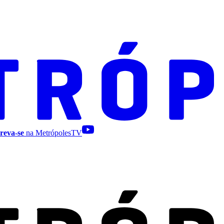
reva-se
na MetrópolesTV