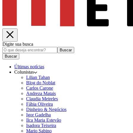
Digite sua busca
Buscar
Buscar
Últimas notícias
Colunistas
Lilian Tahan
Blog do Noblat
Carlos Carone
Andreza Matais
Claudia Meireles
Fábia Oliveira
Dinheiro & Negócios
Igor Gadelha
Ilca Maria Estevão
Isadora Teixeira
Mario Sabino