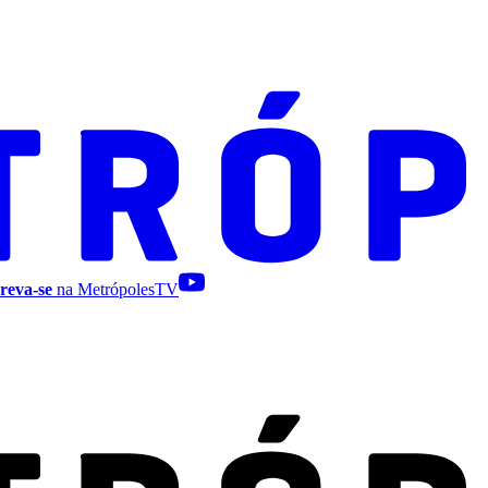
reva-se
na MetrópolesTV