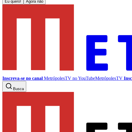
Eu quero!
Agora não
Inscreva-se no canal
MetrópolesTV no
YouTube
MetrópolesTV
Insc
Busca