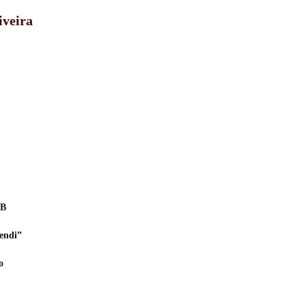
iveira
PB
endi”
o