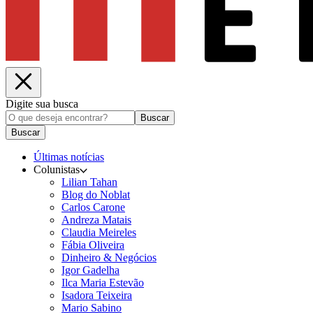
Digite sua busca
Buscar
Buscar
Últimas notícias
Colunistas
Lilian Tahan
Blog do Noblat
Carlos Carone
Andreza Matais
Claudia Meireles
Fábia Oliveira
Dinheiro & Negócios
Igor Gadelha
Ilca Maria Estevão
Isadora Teixeira
Mario Sabino