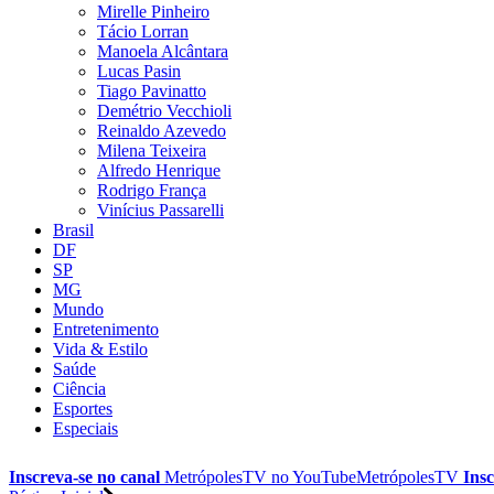
Mirelle Pinheiro
Tácio Lorran
Manoela Alcântara
Lucas Pasin
Tiago Pavinatto
Demétrio Vecchioli
Reinaldo Azevedo
Milena Teixeira
Alfredo Henrique
Rodrigo França
Vinícius Passarelli
Brasil
DF
SP
MG
Mundo
Entretenimento
Vida & Estilo
Saúde
Ciência
Esportes
Especiais
Inscreva-se no canal
MetrópolesTV no
YouTube
MetrópolesTV
Insc