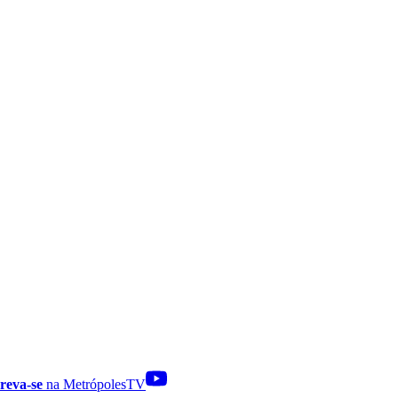
reva-se
na MetrópolesTV