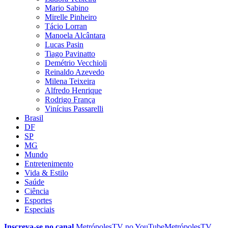
Mario Sabino
Mirelle Pinheiro
Tácio Lorran
Manoela Alcântara
Lucas Pasin
Tiago Pavinatto
Demétrio Vecchioli
Reinaldo Azevedo
Milena Teixeira
Alfredo Henrique
Rodrigo França
Vinícius Passarelli
Brasil
DF
SP
MG
Mundo
Entretenimento
Vida & Estilo
Saúde
Ciência
Esportes
Especiais
Inscreva-se no canal
MetrópolesTV no
YouTube
MetrópolesTV