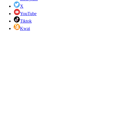
X
YouTube
Tiktok
Kwai