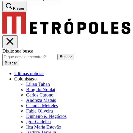
Busca
Digite sua busca
Buscar
Buscar
Últimas notícias
Colunistas
Lilian Tahan
Blog do Noblat
Carlos Carone
Andreza Matais
Claudia Meireles
Fábia Oliveira
Dinheiro & Negócios
Igor Gadelha
Ilca Maria Estevão
Isadora Teixeira