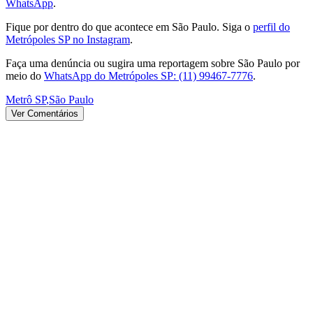
WhatsApp
.
Fique por dentro do que acontece em São Paulo. Siga o
perfil do
Metrópoles SP no Instagram
.
Faça uma denúncia ou sugira uma reportagem sobre São Paulo por
meio do
WhatsApp do Metrópoles SP: (11) 99467-7776
.
Metrô SP
,
São Paulo
Ver Comentários