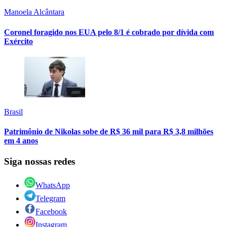
Manoela Alcântara
Coronel foragido nos EUA pelo 8/1 é cobrado por dívida com
Exército
Brasil
Patrimônio de Nikolas sobe de R$ 36 mil para R$ 3,8 milhões
em 4 anos
Siga nossas redes
WhatsApp
Telegram
Facebook
Instagram