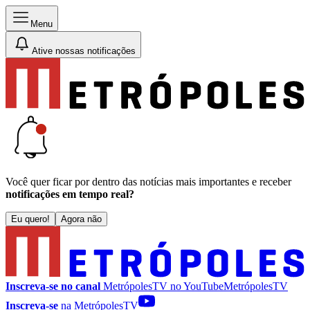
Menu
Ative nossas notificações
Você quer ficar por dentro das notícias mais importantes e receber
notificações em tempo real?
Eu quero!
Agora não
Inscreva-se no canal
MetrópolesTV no
YouTube
MetrópolesTV
Inscreva-se
na MetrópolesTV