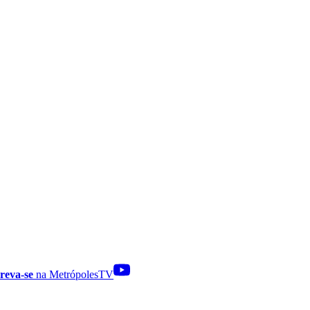
reva-se
na MetrópolesTV