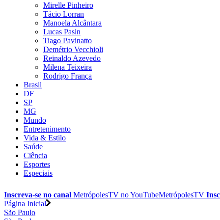
Mirelle Pinheiro
Tácio Lorran
Manoela Alcântara
Lucas Pasin
Tiago Pavinatto
Demétrio Vecchioli
Reinaldo Azevedo
Milena Teixeira
Rodrigo França
Brasil
DF
SP
MG
Mundo
Entretenimento
Vida & Estilo
Saúde
Ciência
Esportes
Especiais
Inscreva-se no canal
MetrópolesTV no
YouTube
MetrópolesTV
Insc
Página Inicial
São Paulo