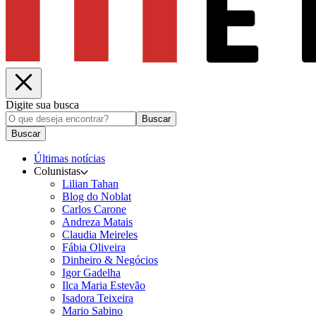
Digite sua busca
Buscar
Buscar
Últimas notícias
Colunistas
Lilian Tahan
Blog do Noblat
Carlos Carone
Andreza Matais
Claudia Meireles
Fábia Oliveira
Dinheiro & Negócios
Igor Gadelha
Ilca Maria Estevão
Isadora Teixeira
Mario Sabino