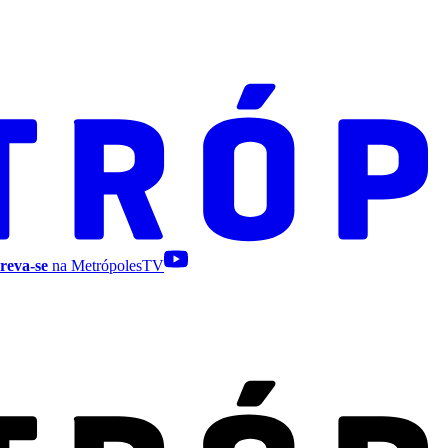
reva-se
na MetrópolesTV