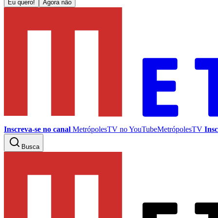
Eu quero!
Agora não
Inscreva-se no canal
MetrópolesTV no
YouTube
MetrópolesTV
Insc
Busca