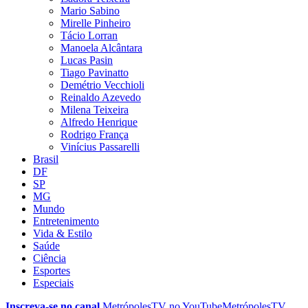
Mario Sabino
Mirelle Pinheiro
Tácio Lorran
Manoela Alcântara
Lucas Pasin
Tiago Pavinatto
Demétrio Vecchioli
Reinaldo Azevedo
Milena Teixeira
Alfredo Henrique
Rodrigo França
Vinícius Passarelli
Brasil
DF
SP
MG
Mundo
Entretenimento
Vida & Estilo
Saúde
Ciência
Esportes
Especiais
Inscreva-se no canal
MetrópolesTV no
YouTube
MetrópolesTV