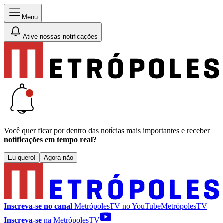
Menu
Ative nossas notificações
Você quer ficar por dentro das notícias mais importantes e receber
notificações em tempo real?
Eu quero!
Agora não
Inscreva-se no canal
MetrópolesTV no
YouTube
MetrópolesTV
Inscreva-se
na MetrópolesTV