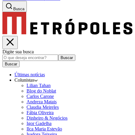
Busca
Digite sua busca
Buscar
Buscar
Últimas notícias
Colunistas
Lilian Tahan
Blog do Noblat
Carlos Carone
Andreza Matais
Claudia Meireles
Fábia Oliveira
Dinheiro & Negócios
Igor Gadelha
Ilca Maria Estevão
Isadora Teixeira