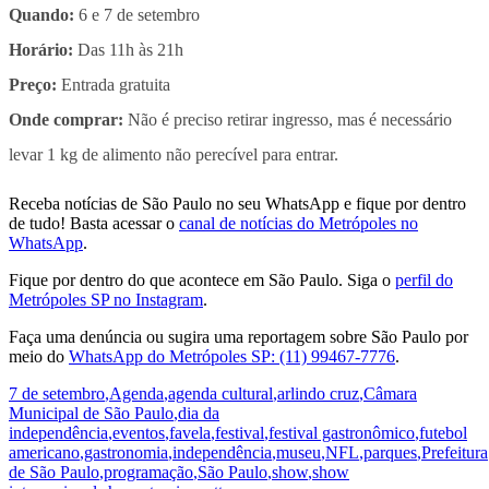
Quando:
6 e 7 de setembro
Horário:
Das 11h às 21h
Preço:
Entrada gratuita
Onde comprar:
Não é preciso retirar ingresso, mas é necessário
levar 1 kg de alimento não perecível para entrar.
Receba notícias de São Paulo no seu WhatsApp e fique por dentro
de tudo! Basta acessar o
canal de notícias do Metrópoles no
WhatsApp
.
Fique por dentro do que acontece em São Paulo. Siga o
perfil do
Metrópoles SP no Instagram
.
Faça uma denúncia ou sugira uma reportagem sobre São Paulo por
meio do
WhatsApp do Metrópoles SP: (11) 99467-7776
.
7 de setembro
,
Agenda
,
agenda cultural
,
arlindo cruz
,
Câmara
Municipal de São Paulo
,
dia da
independência
,
eventos
,
favela
,
festival
,
festival gastronômico
,
futebol
americano
,
gastronomia
,
independência
,
museu
,
NFL
,
parques
,
Prefeitura
de São Paulo
,
programação
,
São Paulo
,
show
,
show