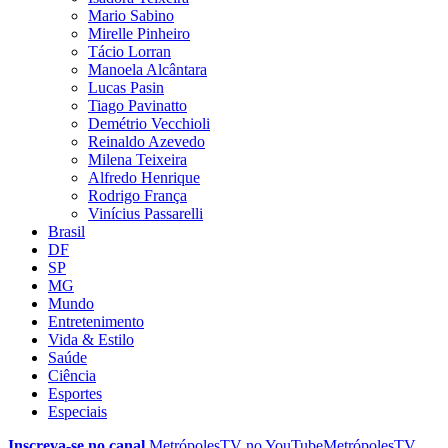
Mario Sabino
Mirelle Pinheiro
Tácio Lorran
Manoela Alcântara
Lucas Pasin
Tiago Pavinatto
Demétrio Vecchioli
Reinaldo Azevedo
Milena Teixeira
Alfredo Henrique
Rodrigo França
Vinícius Passarelli
Brasil
DF
SP
MG
Mundo
Entretenimento
Vida & Estilo
Saúde
Ciência
Esportes
Especiais
Inscreva-se no canal
MetrópolesTV no
YouTube
MetrópolesTV