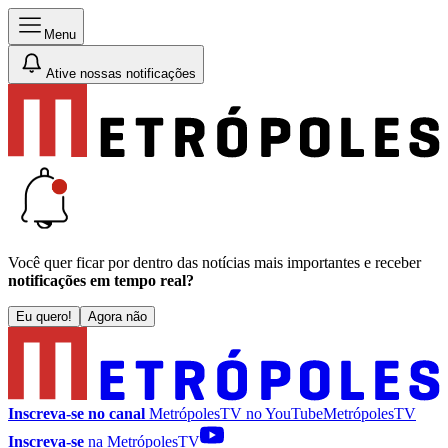
Menu
Ative nossas notificações
Você quer ficar por dentro das notícias mais importantes e receber
notificações em tempo real?
Eu quero!
Agora não
Inscreva-se no canal
MetrópolesTV no
YouTube
MetrópolesTV
Inscreva-se
na MetrópolesTV