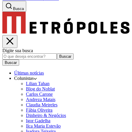
Busca
Digite sua busca
Buscar
Buscar
Últimas notícias
Colunistas
Lilian Tahan
Blog do Noblat
Carlos Carone
Andreza Matais
Claudia Meireles
Fábia Oliveira
Dinheiro & Negócios
Igor Gadelha
Ilca Maria Estevão
Isadora Teixeira