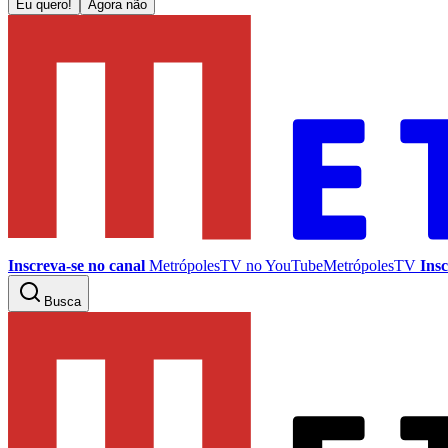
Eu quero!
Agora não
Inscreva-se no canal
MetrópolesTV no
YouTube
MetrópolesTV
Insc
Busca