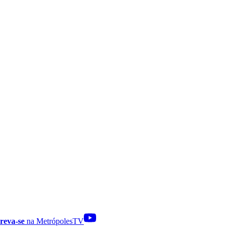
reva-se
na MetrópolesTV