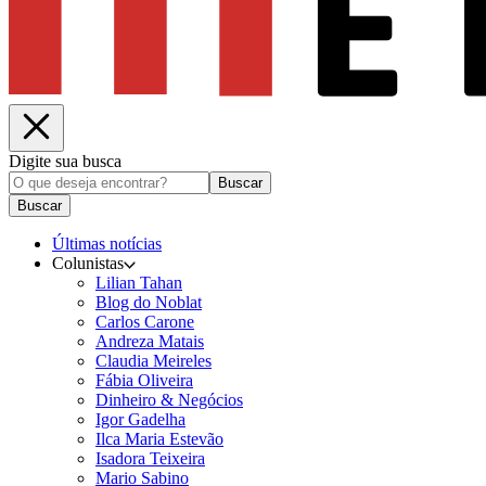
Digite sua busca
Buscar
Buscar
Últimas notícias
Colunistas
Lilian Tahan
Blog do Noblat
Carlos Carone
Andreza Matais
Claudia Meireles
Fábia Oliveira
Dinheiro & Negócios
Igor Gadelha
Ilca Maria Estevão
Isadora Teixeira
Mario Sabino