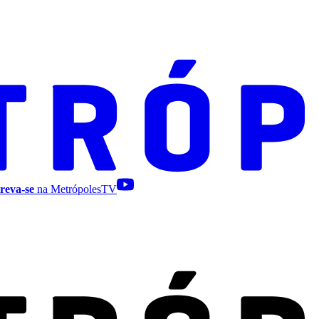
reva-se
na MetrópolesTV