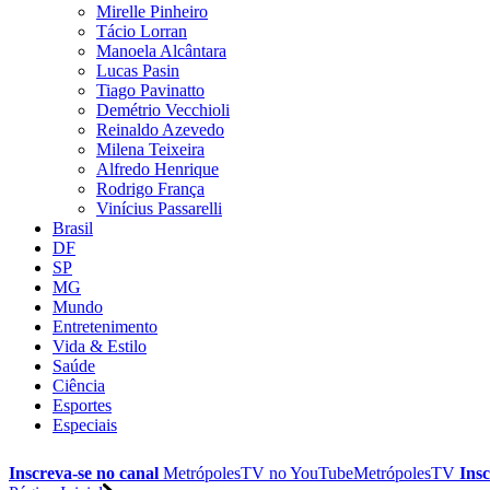
Mirelle Pinheiro
Tácio Lorran
Manoela Alcântara
Lucas Pasin
Tiago Pavinatto
Demétrio Vecchioli
Reinaldo Azevedo
Milena Teixeira
Alfredo Henrique
Rodrigo França
Vinícius Passarelli
Brasil
DF
SP
MG
Mundo
Entretenimento
Vida & Estilo
Saúde
Ciência
Esportes
Especiais
Inscreva-se no canal
MetrópolesTV no
YouTube
MetrópolesTV
Insc