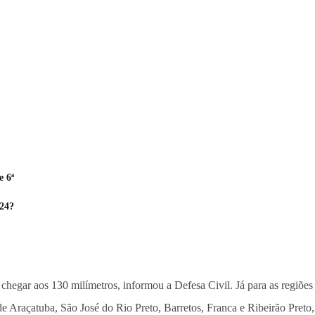
e 6ª
024?
hegar aos 130 milímetros, informou a Defesa Civil. Já para as regiões 
de Araçatuba, São José do Rio Preto, Barretos, Franca e Ribeirão Pret