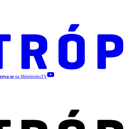
reva-se
na MetrópolesTV