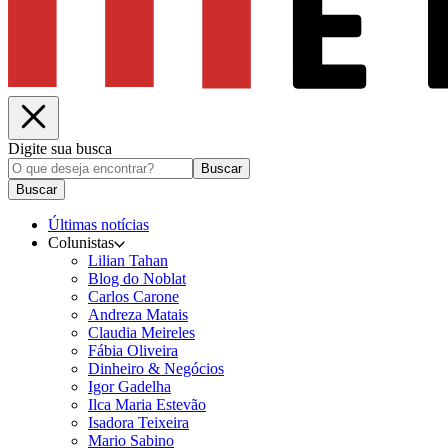
Digite sua busca
Buscar
Buscar
Últimas notícias
Colunistas
Lilian Tahan
Blog do Noblat
Carlos Carone
Andreza Matais
Claudia Meireles
Fábia Oliveira
Dinheiro & Negócios
Igor Gadelha
Ilca Maria Estevão
Isadora Teixeira
Mario Sabino