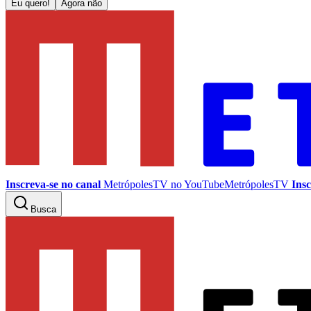
Eu quero!
Agora não
Inscreva-se no canal
MetrópolesTV no
YouTube
MetrópolesTV
Insc
Busca