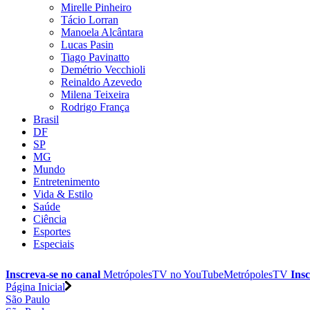
Mirelle Pinheiro
Tácio Lorran
Manoela Alcântara
Lucas Pasin
Tiago Pavinatto
Demétrio Vecchioli
Reinaldo Azevedo
Milena Teixeira
Rodrigo França
Brasil
DF
SP
MG
Mundo
Entretenimento
Vida & Estilo
Saúde
Ciência
Esportes
Especiais
Inscreva-se no canal
MetrópolesTV no
YouTube
MetrópolesTV
Insc
Página Inicial
São Paulo