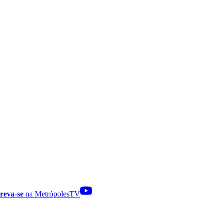
reva-se
na MetrópolesTV