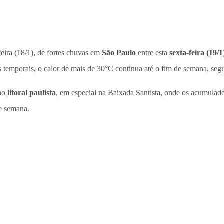
feira (18/1), de fortes chuvas em
São Paulo
entre esta
sexta-feira (19/
s temporais, o calor de mais de 30°C continua até o fim de semana, seg
 no
litoral paulista
, em especial na Baixada Santista, onde os acumulado
de semana.