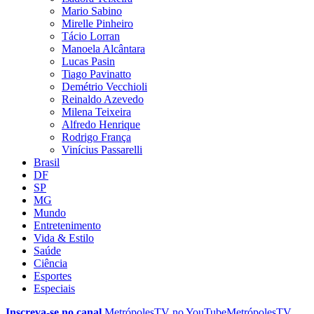
Mario Sabino
Mirelle Pinheiro
Tácio Lorran
Manoela Alcântara
Lucas Pasin
Tiago Pavinatto
Demétrio Vecchioli
Reinaldo Azevedo
Milena Teixeira
Alfredo Henrique
Rodrigo França
Vinícius Passarelli
Brasil
DF
SP
MG
Mundo
Entretenimento
Vida & Estilo
Saúde
Ciência
Esportes
Especiais
Inscreva-se no canal
MetrópolesTV no
YouTube
MetrópolesTV