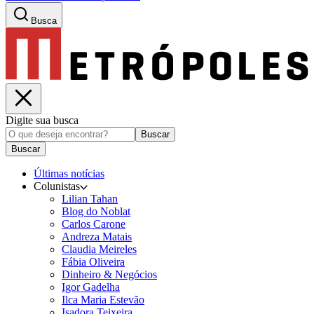
Busca
Digite sua busca
Buscar
Buscar
Últimas notícias
Colunistas
Lilian Tahan
Blog do Noblat
Carlos Carone
Andreza Matais
Claudia Meireles
Fábia Oliveira
Dinheiro & Negócios
Igor Gadelha
Ilca Maria Estevão
Isadora Teixeira