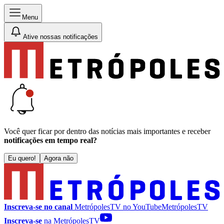
Menu
Ative nossas notificações
Você quer ficar por dentro das notícias mais importantes e receber
notificações em tempo real?
Eu quero!
Agora não
Inscreva-se no canal
MetrópolesTV no
YouTube
MetrópolesTV
Inscreva-se
na MetrópolesTV