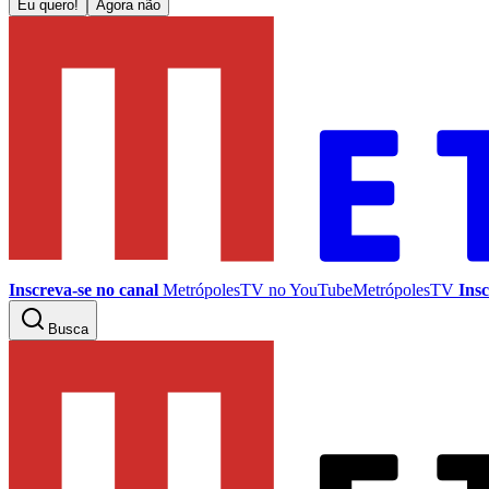
Eu quero!
Agora não
Inscreva-se no canal
MetrópolesTV no
YouTube
MetrópolesTV
Insc
Busca