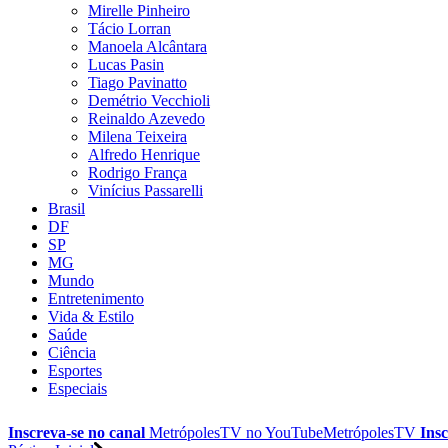
Mirelle Pinheiro
Tácio Lorran
Manoela Alcântara
Lucas Pasin
Tiago Pavinatto
Demétrio Vecchioli
Reinaldo Azevedo
Milena Teixeira
Alfredo Henrique
Rodrigo França
Vinícius Passarelli
Brasil
DF
SP
MG
Mundo
Entretenimento
Vida & Estilo
Saúde
Ciência
Esportes
Especiais
Inscreva-se no canal
MetrópolesTV no
YouTube
MetrópolesTV
Insc