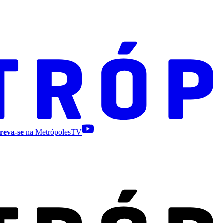
reva-se
na MetrópolesTV