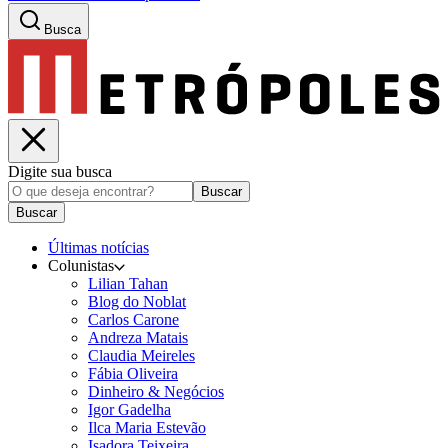
Busca
Digite sua busca
Buscar
Buscar
Últimas notícias
Colunistas
Lilian Tahan
Blog do Noblat
Carlos Carone
Andreza Matais
Claudia Meireles
Fábia Oliveira
Dinheiro & Negócios
Igor Gadelha
Ilca Maria Estevão
Isadora Teixeira