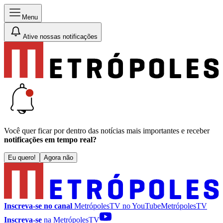
Menu
Ative nossas notificações
Você quer ficar por dentro das notícias mais importantes e receber
notificações em tempo real?
Eu quero!
Agora não
Inscreva-se no canal
MetrópolesTV no
YouTube
MetrópolesTV
Inscreva-se
na MetrópolesTV