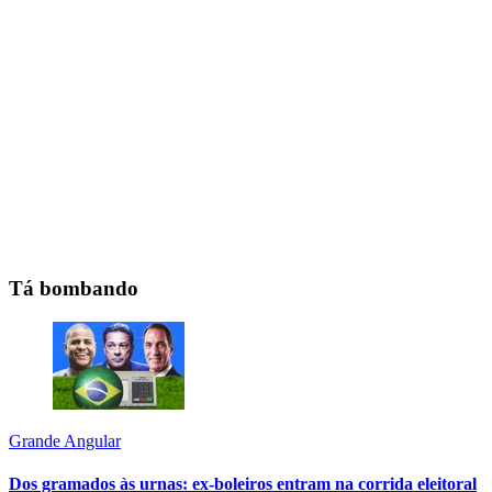
Tá bombando
Grande Angular
Dos gramados às urnas: ex-boleiros entram na corrida eleitoral