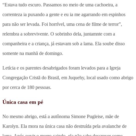
“Estava tudo escuro. Passamos no meio de uma cachoeira, a
correnteza ia puxando a gente e eu ia me agarrando em espinhos
para não ser levada. Foi horrível, uma cena de filme de terror”,
relembra a sobrevivente. O sobrinho dela, juntamnte com a
companheira e a criança, já estavam sob a lama. Ela soube disso
somente na manhã de domingo.
Letícia e os parentes desabrigados foram levados para a Igreja
Congregação Cristã do Brasil, em Juquehy, local usado como abrigo
por cerca de 180 pessoas.
Única casa em pé
No mesmo abrigo, está a autônoma Simone Pugleise, mãe de
Karolyn. Ela mora na única casa não destruída pela avalanche de
lama. Após ouvir o morro caindo, ela não sabe descrever como