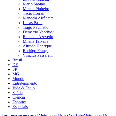
Mario Sabino
Mirelle Pinheiro
Tácio Lorran
Manoela Alcântara
Lucas Pasin
Tiago Pavinatto
Demétrio Vecchioli
Reinaldo Azevedo
Milena Teixeira
Alfredo Henrique
Rodrigo França
Vinícius Passarelli
Brasil
DF
SP
MG
Mundo
Entretenimento
Vida & Estilo
Saúde
Ciência
Esportes
Especiais
Inscreva-se no canal
MetrópolesTV no
YouTube
MetrópolesTV