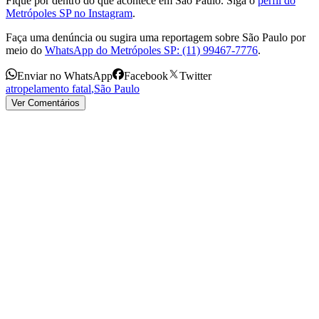
Fique por dentro do que acontece em São Paulo. Siga o
perfil do
Metrópoles SP no Instagram
.
Faça uma denúncia ou sugira uma reportagem sobre São Paulo por
meio do
WhatsApp do Metrópoles SP: (11) 99467-7776
.
Enviar no WhatsApp
Facebook
Twitter
atropelamento fatal
,
São Paulo
Ver Comentários