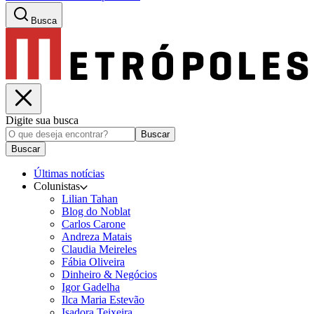
Busca
Digite sua busca
Buscar
Buscar
Últimas notícias
Colunistas
Lilian Tahan
Blog do Noblat
Carlos Carone
Andreza Matais
Claudia Meireles
Fábia Oliveira
Dinheiro & Negócios
Igor Gadelha
Ilca Maria Estevão
Isadora Teixeira