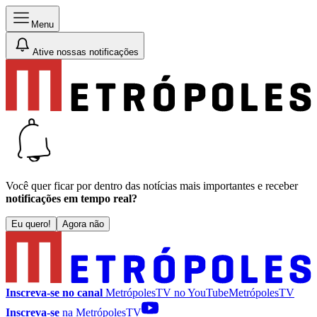
Menu
Ative nossas notificações
Você quer ficar por dentro das notícias mais importantes e receber
notificações em tempo real?
Eu quero!
Agora não
Inscreva-se no canal
MetrópolesTV no
YouTube
MetrópolesTV
Inscreva-se
na MetrópolesTV