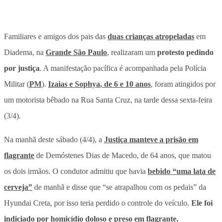
Familiares e amigos dos pais das
duas
crianças atropeladas
em
Diadema, na
Grande São Paulo
, realizaram um
protesto pedindo
por justiça
. A manifestação pacífica é acompanhada pela Polícia
Militar (
PM
).
Izaias e Sophya
, de 6 e 10 anos
, foram atingidos por
um motorista bêbado na Rua Santa Cruz, na tarde dessa sexta-feira
(3/4).
Na manhã deste sábado (4/4), a
Justiça manteve a prisão em
flagrante
de Demóstenes Dias de Macedo, de 64 anos, que matou
os dois irmãos.
O condutor admitiu que havia
bebido “uma lata de
cerveja”
de manhã e disse que “se atrapalhou com os pedais”
da
Hyundai Creta, por isso teria perdido o controle do veículo.
Ele foi
indiciado por homicídio doloso e preso em flagrante.