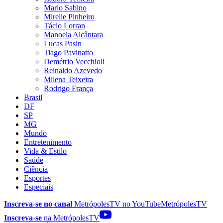
Mario Sabino
Mirelle Pinheiro
Tácio Lorran
Manoela Alcântara
Lucas Pasin
Tiago Pavinatto
Demétrio Vecchioli
Reinaldo Azevedo
Milena Teixeira
Rodrigo França
Brasil
DF
SP
MG
Mundo
Entretenimento
Vida & Estilo
Saúde
Ciência
Esportes
Especiais
Inscreva-se no canal
MetrópolesTV no
YouTube
MetrópolesTV
Inscreva-se
na MetrópolesTV