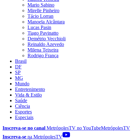
Mario Sabino
Mirelle Pinheiro
Tácio Lorran
Manoela Alcântara
Lucas Pasin
Tiago Pavinatto
Demétrio Vecchioli
Reinaldo Azevedo
Milena Teixeira
Rodrigo França
Brasil
DF
SP
MG
Mundo
Entretenimento
Vida & Estilo
Saúde
Ciência
Esportes
Especiais
Inscreva-se no canal
MetrópolesTV no
YouTube
MetrópolesTV
Inscreva-se
na MetrópolesTV