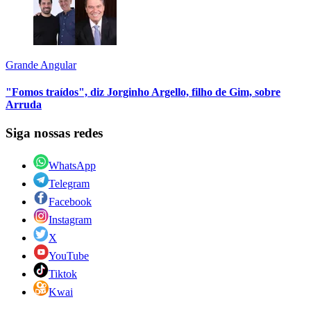
Grande Angular
"Fomos traídos", diz Jorginho Argello, filho de Gim, sobre
Arruda
Siga nossas redes
WhatsApp
Telegram
Facebook
Instagram
X
YouTube
Tiktok
Kwai