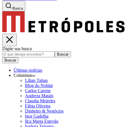
Busca
Digite sua busca
Buscar
Buscar
Últimas notícias
Colunistas
Lilian Tahan
Blog do Noblat
Carlos Carone
Andreza Matais
Claudia Meireles
Fábia Oliveira
Dinheiro & Negócios
Igor Gadelha
Ilca Maria Estevão
Isadora Teixeira