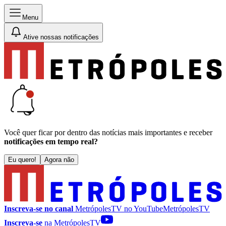
Menu
Ative nossas notificações
Você quer ficar por dentro das notícias mais importantes e receber
notificações em tempo real?
Eu quero!
Agora não
Inscreva-se no canal
MetrópolesTV no
YouTube
MetrópolesTV
Inscreva-se
na MetrópolesTV