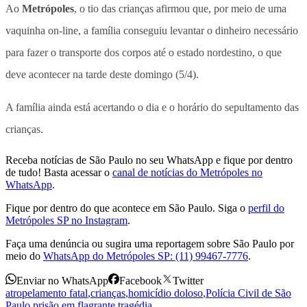
Ao
Metrópoles
, o tio das crianças afirmou que, por meio de uma
vaquinha on-line, a família conseguiu levantar o dinheiro necessário
para fazer o transporte dos corpos até o estado nordestino, o que
deve acontecer na tarde deste domingo (5/4).
A família ainda está acertando o dia e o horário do sepultamento das
crianças.
Receba notícias de São Paulo no seu WhatsApp e fique por dentro
de tudo! Basta acessar o
canal de notícias do Metrópoles no
WhatsApp
.
Fique por dentro do que acontece em São Paulo. Siga o
perfil do
Metrópoles SP no Instagram
.
Faça uma denúncia ou sugira uma reportagem sobre São Paulo por
meio do
WhatsApp do Metrópoles SP: (11) 99467-7776
.
Enviar no WhatsApp
Facebook
Twitter
atropelamento fatal
,
crianças
,
homicídio doloso
,
Polícia Civil de São
Paulo
,
prisão em flagrante
,
tragédia