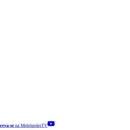
reva-se
na MetrópolesTV