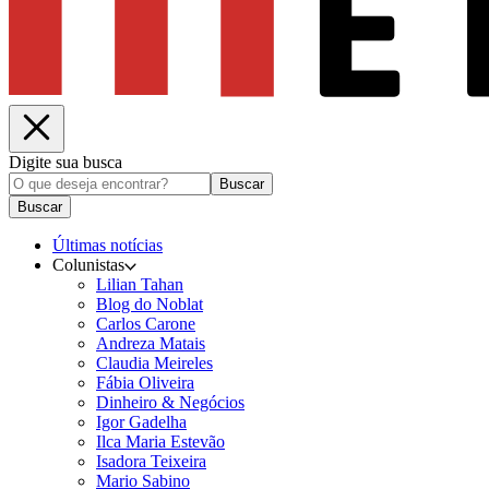
Digite sua busca
Buscar
Buscar
Últimas notícias
Colunistas
Lilian Tahan
Blog do Noblat
Carlos Carone
Andreza Matais
Claudia Meireles
Fábia Oliveira
Dinheiro & Negócios
Igor Gadelha
Ilca Maria Estevão
Isadora Teixeira
Mario Sabino