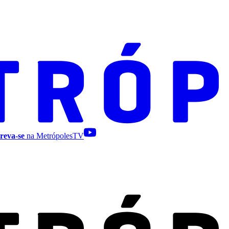
reva-se
na MetrópolesTV