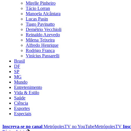
Mirelle Pinheiro
Tácio Lorran
Manoela Alcântara
Lucas Pasin
Tiago Pavinatto
Demétrio Vecchioli
Reinaldo Azevedo
Milena Teixeira
Alfredo Henrique
Rodrigo França
Vinícius Passarelli
Brasil
DF
SP
MG
Mundo
Entretenimento
Vida & Estilo
Saúde
Ciência
Esportes
Especiais
Inscreva-se no canal
MetrópolesTV no
YouTube
MetrópolesTV
Insc