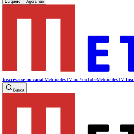
Eu quero!
Agora não
Inscreva-se no canal
MetrópolesTV no
YouTube
MetrópolesTV
Insc
Busca