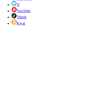
X
YouTube
Tiktok
Kwai