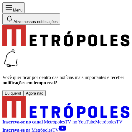
Menu
Ative nossas notificações
Você quer ficar por dentro das notícias mais importantes e receber
notificações em tempo real?
Eu quero!
Agora não
Inscreva-se no canal
MetrópolesTV no
YouTube
MetrópolesTV
Inscreva-se
na MetrópolesTV