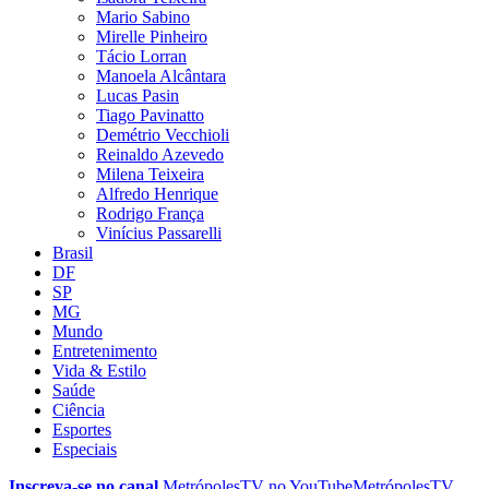
Mario Sabino
Mirelle Pinheiro
Tácio Lorran
Manoela Alcântara
Lucas Pasin
Tiago Pavinatto
Demétrio Vecchioli
Reinaldo Azevedo
Milena Teixeira
Alfredo Henrique
Rodrigo França
Vinícius Passarelli
Brasil
DF
SP
MG
Mundo
Entretenimento
Vida & Estilo
Saúde
Ciência
Esportes
Especiais
Inscreva-se no canal
MetrópolesTV no
YouTube
MetrópolesTV