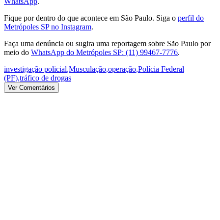
WhatsApp
.
Fique por dentro do que acontece em São Paulo. Siga o
perfil do
Metrópoles SP no Instagram
.
Faça uma denúncia ou sugira uma reportagem sobre São Paulo por
meio do
WhatsApp do Metrópoles SP: (11) 99467-7776
.
investigação policial
,
Musculação
,
operação
,
Polícia Federal
(PF)
,
tráfico de drogas
Ver Comentários