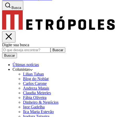
Busca
Digite sua busca
Buscar
Buscar
Últimas notícias
Colunistas
Lilian Tahan
Blog do Noblat
Carlos Carone
Andreza Matais
Claudia Meireles
Fábia Oliveira
Dinheiro & Negócios
Igor Gadelha
Ilca Maria Estevão
Isadora Teixeira