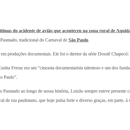
 vítimas do acidente de avião que aconteceu na zona rural de Aqui
 Pasmado, tradicional do Carnaval de
São Paulo
.
em produções documentais. Ele foi o diretor da série Dossiê Chapecó:
unha Ferraz era um “cineasta documentarista talentoso e um dos funda
ão Paulo”.
o Pasmado ao longo de nossa história, Luizão sempre esteve presente c
de rua paulistano, que hoje pulsa forte e diverso graças, em parte, à 