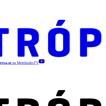
reva-se
na MetrópolesTV