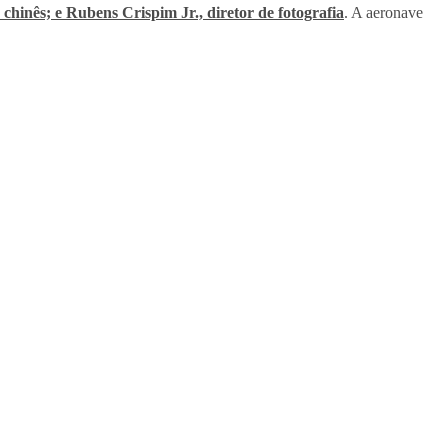
chinês; e Rubens Crispim Jr., diretor de fotografia
. A aeronave