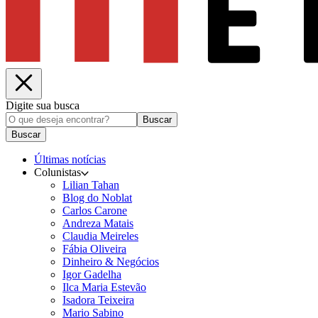
Digite sua busca
Buscar
Buscar
Últimas notícias
Colunistas
Lilian Tahan
Blog do Noblat
Carlos Carone
Andreza Matais
Claudia Meireles
Fábia Oliveira
Dinheiro & Negócios
Igor Gadelha
Ilca Maria Estevão
Isadora Teixeira
Mario Sabino