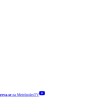
reva-se
na MetrópolesTV