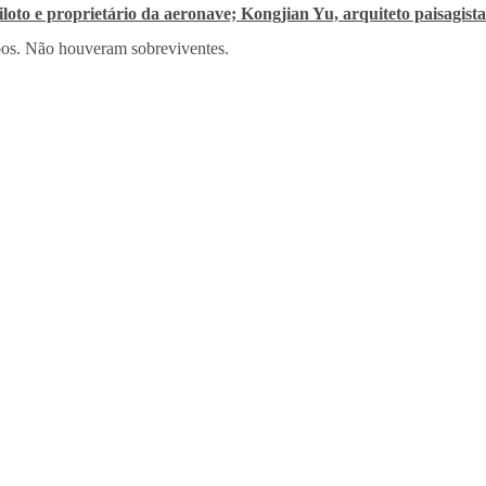
oto e proprietário da aeronave; Kongjian Yu, arquiteto paisagista 
rpos. Não houveram sobreviventes.