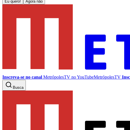
Eu quero!
Agora não
Inscreva-se no canal
MetrópolesTV no
YouTube
MetrópolesTV
Insc
Busca