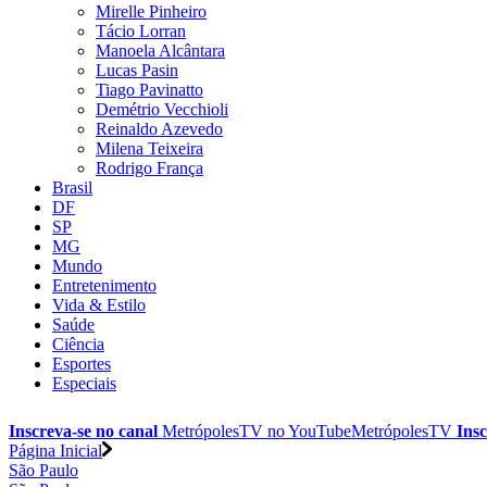
Mirelle Pinheiro
Tácio Lorran
Manoela Alcântara
Lucas Pasin
Tiago Pavinatto
Demétrio Vecchioli
Reinaldo Azevedo
Milena Teixeira
Rodrigo França
Brasil
DF
SP
MG
Mundo
Entretenimento
Vida & Estilo
Saúde
Ciência
Esportes
Especiais
Inscreva-se no canal
MetrópolesTV no
YouTube
MetrópolesTV
Insc
Página Inicial
São Paulo