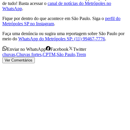
de tudo! Basta acessar o
canal de notícias do Metrópoles no
WhatsApp
.
Fique por dentro do que acontece em São Paulo. Siga o
perfil do
Metrópoles SP no Instagram
.
Faça uma denúncia ou sugira uma reportagem sobre São Paulo por
meio do
WhatsApp do Metrópoles SP: (11) 99467-7776
.
Enviar no WhatsApp
Facebook
Twitter
chuvas
,
Chuvas fortes
,
CPTM
,
São Paulo
,
Trem
Ver Comentários