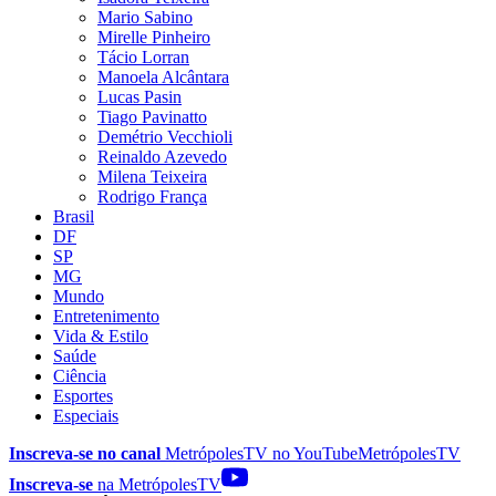
Mario Sabino
Mirelle Pinheiro
Tácio Lorran
Manoela Alcântara
Lucas Pasin
Tiago Pavinatto
Demétrio Vecchioli
Reinaldo Azevedo
Milena Teixeira
Rodrigo França
Brasil
DF
SP
MG
Mundo
Entretenimento
Vida & Estilo
Saúde
Ciência
Esportes
Especiais
Inscreva-se no canal
MetrópolesTV no
YouTube
MetrópolesTV
Inscreva-se
na MetrópolesTV