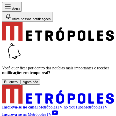
Menu
Ative nossas notificações
Você quer ficar por dentro das notícias mais importantes e receber
notificações em tempo real?
Eu quero!
Agora não
Inscreva-se no canal
MetrópolesTV no
YouTube
MetrópolesTV
Inscreva-se
na MetrópolesTV