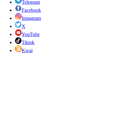
Telegram
Facebook
Instagram
X
YouTube
Tiktok
Kwai