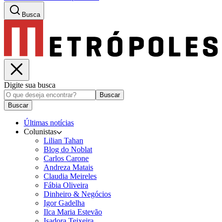
Busca
Digite sua busca
Buscar
Buscar
Últimas notícias
Colunistas
Lilian Tahan
Blog do Noblat
Carlos Carone
Andreza Matais
Claudia Meireles
Fábia Oliveira
Dinheiro & Negócios
Igor Gadelha
Ilca Maria Estevão
Isadora Teixeira