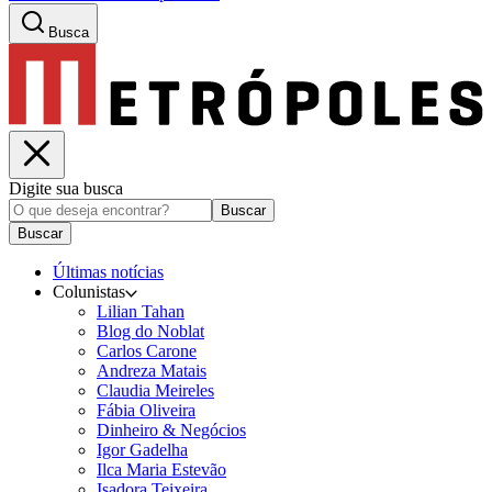
Busca
Digite sua busca
Buscar
Buscar
Últimas notícias
Colunistas
Lilian Tahan
Blog do Noblat
Carlos Carone
Andreza Matais
Claudia Meireles
Fábia Oliveira
Dinheiro & Negócios
Igor Gadelha
Ilca Maria Estevão
Isadora Teixeira