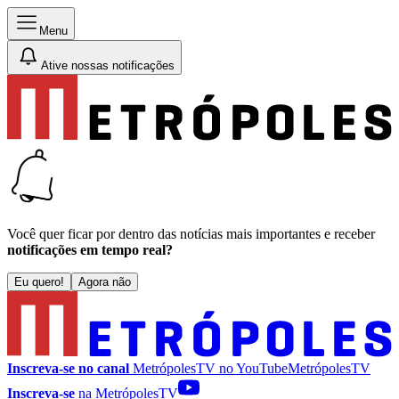
Menu
Ative nossas notificações
Você quer ficar por dentro das notícias mais importantes e receber
notificações em tempo real?
Eu quero!
Agora não
Inscreva-se no canal
MetrópolesTV no
YouTube
MetrópolesTV
Inscreva-se
na MetrópolesTV