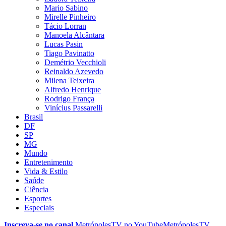
Mario Sabino
Mirelle Pinheiro
Tácio Lorran
Manoela Alcântara
Lucas Pasin
Tiago Pavinatto
Demétrio Vecchioli
Reinaldo Azevedo
Milena Teixeira
Alfredo Henrique
Rodrigo França
Vinícius Passarelli
Brasil
DF
SP
MG
Mundo
Entretenimento
Vida & Estilo
Saúde
Ciência
Esportes
Especiais
Inscreva-se no canal
MetrópolesTV no
YouTube
MetrópolesTV