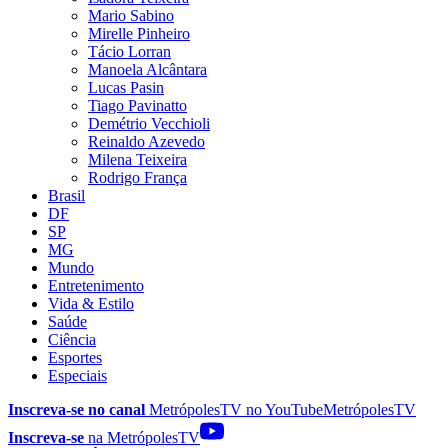
Mario Sabino
Mirelle Pinheiro
Tácio Lorran
Manoela Alcântara
Lucas Pasin
Tiago Pavinatto
Demétrio Vecchioli
Reinaldo Azevedo
Milena Teixeira
Rodrigo França
Brasil
DF
SP
MG
Mundo
Entretenimento
Vida & Estilo
Saúde
Ciência
Esportes
Especiais
Inscreva-se no canal
MetrópolesTV no
YouTube
MetrópolesTV
Inscreva-se
na MetrópolesTV