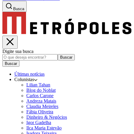
Busca
Digite sua busca
Buscar
Buscar
Últimas notícias
Colunistas
Lilian Tahan
Blog do Noblat
Carlos Carone
Andreza Matais
Claudia Meireles
Fábia Oliveira
Dinheiro & Negócios
Igor Gadelha
Ilca Maria Estevão
Isadora Teixeira