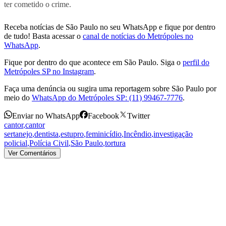
ter cometido o crime.
Receba notícias de São Paulo no seu WhatsApp e fique por dentro
de tudo! Basta acessar o
canal de notícias do Metrópoles no
WhatsApp
.
Fique por dentro do que acontece em São Paulo. Siga o
perfil do
Metrópoles SP no Instagram
.
Faça uma denúncia ou sugira uma reportagem sobre São Paulo por
meio do
WhatsApp do Metrópoles SP: (11) 99467-7776
.
Enviar no WhatsApp
Facebook
Twitter
cantor
,
cantor
sertanejo
,
dentista
,
estupro
,
feminicídio
,
Incêndio
,
investigação
policial
,
Polícia Civil
,
São Paulo
,
tortura
Ver Comentários