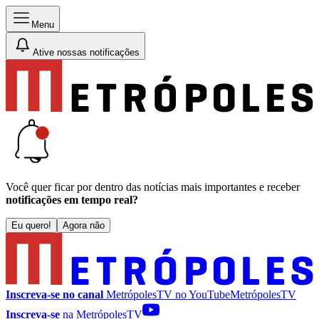
Menu
Ative nossas notificações
Você quer ficar por dentro das notícias mais importantes e receber
notificações em tempo real?
Eu quero!
Agora não
Inscreva-se no canal
MetrópolesTV no
YouTube
MetrópolesTV
Inscreva-se
na MetrópolesTV