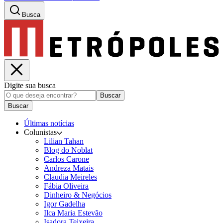
Busca
Digite sua busca
Buscar
Buscar
Últimas notícias
Colunistas
Lilian Tahan
Blog do Noblat
Carlos Carone
Andreza Matais
Claudia Meireles
Fábia Oliveira
Dinheiro & Negócios
Igor Gadelha
Ilca Maria Estevão
Isadora Teixeira