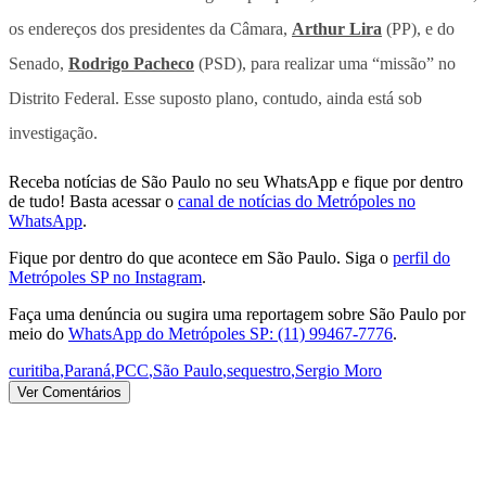
os endereços dos presidentes da Câmara,
Arthur Lira
(PP), e do
Senado,
Rodrigo Pacheco
(PSD), para realizar uma “missão” no
Distrito Federal. Esse suposto plano, contudo, ainda está sob
investigação.
Receba notícias de São Paulo no seu WhatsApp e fique por dentro
de tudo! Basta acessar o
canal de notícias do Metrópoles no
WhatsApp
.
Fique por dentro do que acontece em São Paulo. Siga o
perfil do
Metrópoles SP no Instagram
.
Faça uma denúncia ou sugira uma reportagem sobre São Paulo por
meio do
WhatsApp do Metrópoles SP: (11) 99467-7776
.
curitiba
,
Paraná
,
PCC
,
São Paulo
,
sequestro
,
Sergio Moro
Ver Comentários