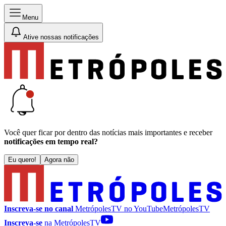
Menu
Ative nossas notificações
Você quer ficar por dentro das notícias mais importantes e receber
notificações em tempo real?
Eu quero!
Agora não
Inscreva-se no canal
MetrópolesTV no
YouTube
MetrópolesTV
Inscreva-se
na MetrópolesTV