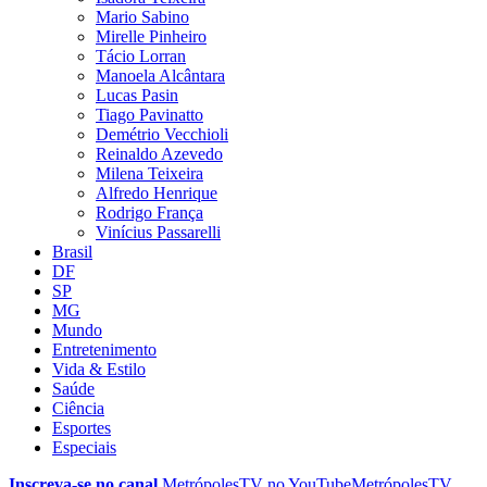
Mario Sabino
Mirelle Pinheiro
Tácio Lorran
Manoela Alcântara
Lucas Pasin
Tiago Pavinatto
Demétrio Vecchioli
Reinaldo Azevedo
Milena Teixeira
Alfredo Henrique
Rodrigo França
Vinícius Passarelli
Brasil
DF
SP
MG
Mundo
Entretenimento
Vida & Estilo
Saúde
Ciência
Esportes
Especiais
Inscreva-se no canal
MetrópolesTV no
YouTube
MetrópolesTV