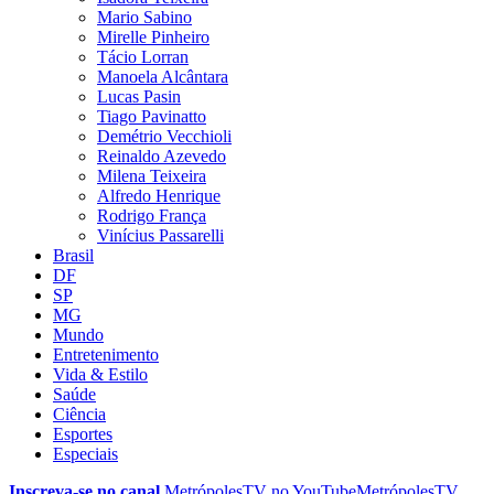
Mario Sabino
Mirelle Pinheiro
Tácio Lorran
Manoela Alcântara
Lucas Pasin
Tiago Pavinatto
Demétrio Vecchioli
Reinaldo Azevedo
Milena Teixeira
Alfredo Henrique
Rodrigo França
Vinícius Passarelli
Brasil
DF
SP
MG
Mundo
Entretenimento
Vida & Estilo
Saúde
Ciência
Esportes
Especiais
Inscreva-se no canal
MetrópolesTV no
YouTube
MetrópolesTV