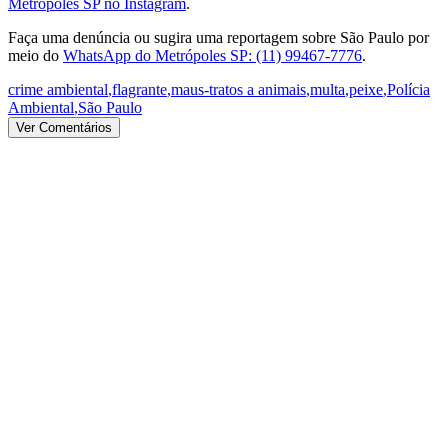
Metrópoles SP no Instagram
.
Faça uma denúncia ou sugira uma reportagem sobre São Paulo por
meio do
WhatsApp do Metrópoles SP: (11) 99467-7776
.
crime ambiental
,
flagrante
,
maus-tratos a animais
,
multa
,
peixe
,
Polícia
Ambiental
,
São Paulo
Ver Comentários