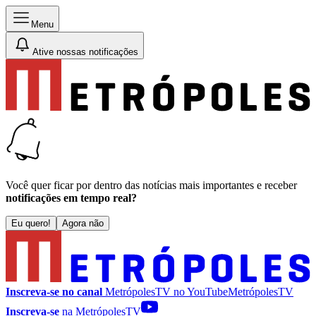
Menu
Ative nossas notificações
Você quer ficar por dentro das notícias mais importantes e receber
notificações em tempo real?
Eu quero!
Agora não
Inscreva-se no canal
MetrópolesTV no
YouTube
MetrópolesTV
Inscreva-se
na MetrópolesTV