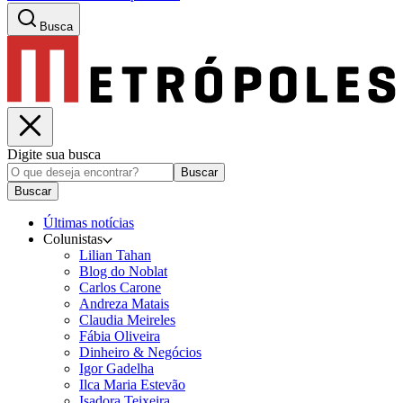
Busca
Digite sua busca
Buscar
Buscar
Últimas notícias
Colunistas
Lilian Tahan
Blog do Noblat
Carlos Carone
Andreza Matais
Claudia Meireles
Fábia Oliveira
Dinheiro & Negócios
Igor Gadelha
Ilca Maria Estevão
Isadora Teixeira