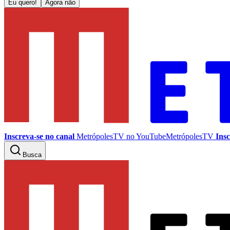
Eu quero!
Agora não
Inscreva-se no canal
MetrópolesTV no
YouTube
MetrópolesTV
Insc
Busca