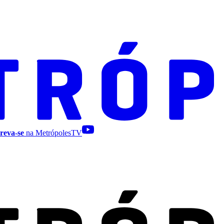
reva-se
na MetrópolesTV