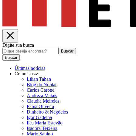
Digite sua busca
Buscar
Buscar
Últimas notícias
Colunistas
Lilian Tahan
Blog do Noblat
Carlos Carone
Andreza Matais
Claudia Meireles
Fábia Oliveira
Dinheiro & Negócios
Igor Gadelha
Ilca Maria Estevão
Isadora Teixeira
Mario Sabino