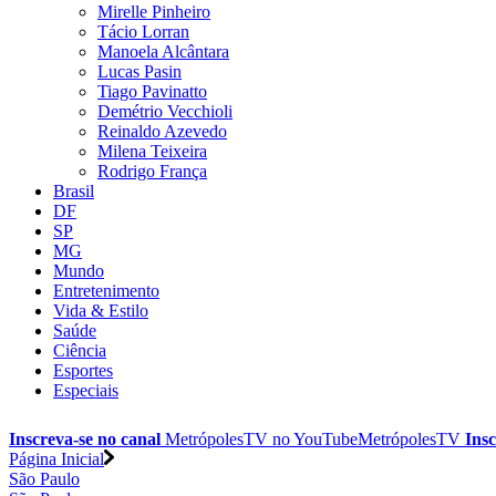
Mirelle Pinheiro
Tácio Lorran
Manoela Alcântara
Lucas Pasin
Tiago Pavinatto
Demétrio Vecchioli
Reinaldo Azevedo
Milena Teixeira
Rodrigo França
Brasil
DF
SP
MG
Mundo
Entretenimento
Vida & Estilo
Saúde
Ciência
Esportes
Especiais
Inscreva-se no canal
MetrópolesTV no
YouTube
MetrópolesTV
Insc
Página Inicial
São Paulo