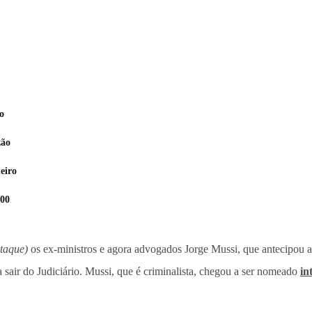
o
zão
eiro
500
staque)
os ex-ministros e agora advogados Jorge Mussi, que antecipou a
 sair do Judiciário. Mussi, que é criminalista, chegou a ser nomeado
in