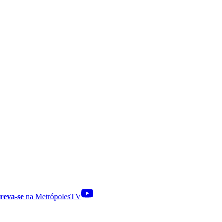
reva-se
na MetrópolesTV