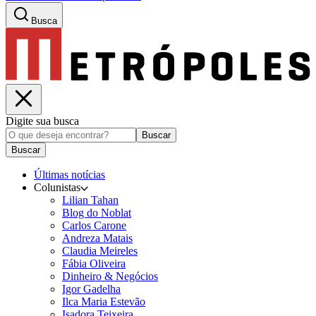
Busca
Digite sua busca
Buscar
Buscar
Últimas notícias
Colunistas
Lilian Tahan
Blog do Noblat
Carlos Carone
Andreza Matais
Claudia Meireles
Fábia Oliveira
Dinheiro & Negócios
Igor Gadelha
Ilca Maria Estevão
Isadora Teixeira