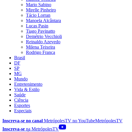
Mario Sabino
Mirelle Pinheiro
Tácio Lorran
Manoela Alcântara
Lucas Pasin
Tiago Pavinatto
Demétrio Vecchioli
Reinaldo Azevedo
Milena Teixeira
Rodrigo França
Brasil
DF
SP
MG
Mundo
Entretenimento
Vida & Estilo
Saúde
Ciência
Esportes
Especiais
Inscreva-se no canal
MetrópolesTV no
YouTube
MetrópolesTV
Inscreva-se
na MetrópolesTV