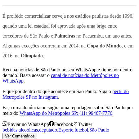
É proibido comercializar cerveja nos estádios paulistas desde 1996,
quando uma lei estadual foi aprovada após uma briga entre
torcedores de São Paulo e
Palmeiras
no Pacaembu, um ano antes.
Algumas exceções ocorreram em 2014, na
Copa do Mundo
, e em
2016, na
Olimpíada
.
Receba notícias de São Paulo no seu WhatsApp e fique por dentro
de tudo! Basta acessar o
canal de notícias do Metrópoles no
WhatsApp
.
Fique por dentro do que acontece em São Paulo. Siga o
perfil do
Metrópoles SP no Instagram
.
Faça uma denúncia ou sugira uma reportagem sobre São Paulo por
meio do
WhatsApp do Metrópoles SP: (11) 99467-7776
.
Enviar no WhatsApp
Facebook
Twitter
bebidas alcoólicas
,
deputado
,
Esporte
,
futebol
,
São Paulo
Ver Comentários