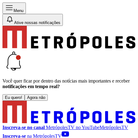
Menu
Ative nossas notificações
Você quer ficar por dentro das notícias mais importantes e receber
notificações em tempo real?
Eu quero!
Agora não
Inscreva-se no canal
MetrópolesTV no
YouTube
MetrópolesTV
Inscreva-se
na MetrópolesTV