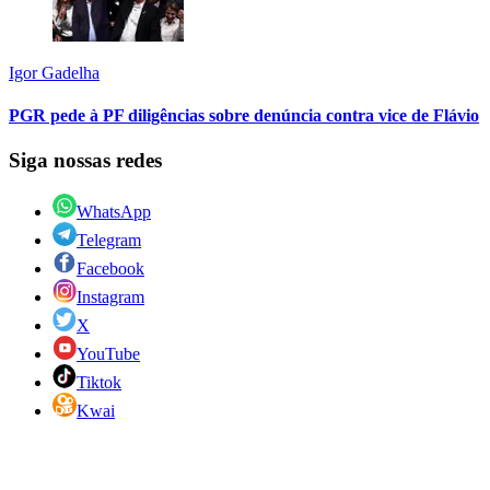
Igor Gadelha
PGR pede à PF diligências sobre denúncia contra vice de Flávio
Siga nossas redes
WhatsApp
Telegram
Facebook
Instagram
X
YouTube
Tiktok
Kwai